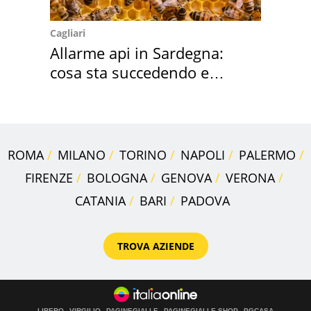
Cagliari
Allarme api in Sardegna:
cosa sta succedendo e
perché
ROMA
MILANO
TORINO
NAPOLI
PALERMO
FIRENZE
BOLOGNA
GENOVA
VERONA
CATANIA
BARI
PADOVA
TROVA AZIENDE
LIBERO
VIRGILIO
PAGINEGIALLE
PAGINEGIALLE SHOP
PGCASA