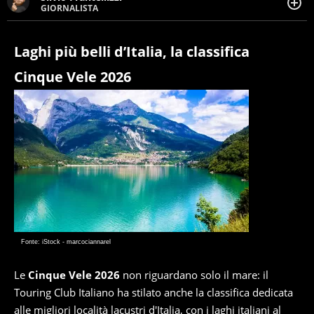
GIORNALISTA
Giornalista pubblicista. Da oltre dieci anni si occupa di
informazione sul web, scrivendo di sport, attualità,
cronaca, motori, spettacolo e videogame.
Laghi più belli d’Italia, la classifica
Cinque Vele 2026
Fonte: iStock - marcociannarel
Le
Cinque Vele 2026
non riguardano solo il mare: il
Touring Club Italiano ha stilato anche la classifica dedicata
alle migliori località lacustri d'Italia, con i laghi italiani al