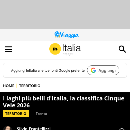
QUESTO
SITO
CONTRIBUISCE
ALL’AUDIENCE
DI
Aggiungi
Aggiungi
InItalia
alle tue fonti Google preferite
HOME
TERRITORIO
I laghi più belli d'Italia, la classifica Cinque
Vele 2026
TERRITORIO
Trento
Silvio Frantellizzi