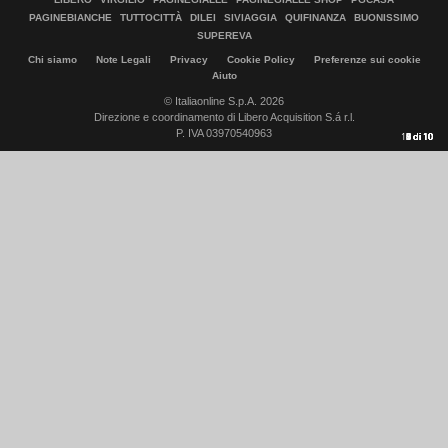
PAGINEBIANCHE
TUTTOCITTÀ
DILEI
SIVIAGGIA
QUIFINANZA
BUONISSIMO
SUPEREVA
Chi siamo
Note Legali
Privacy
Cookie Policy
Preferenze sui cookie
Aiuto
© Italiaonline S.p.A. 2026
Direzione e coordinamento di Libero Acquisition S.á r.l.
P. IVA 03970540963
10
1
2
3
4
5
6
7
8
9
di
di
di
di
di
di
di
di
di
di
10
10
10
10
10
10
10
10
10
10