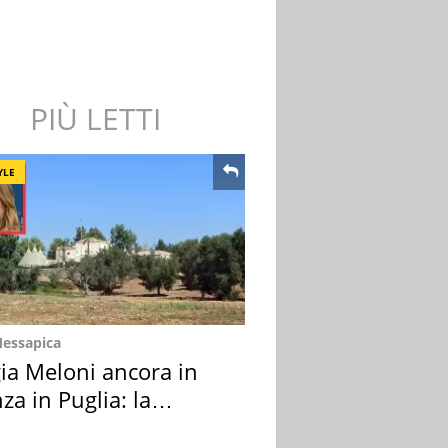
PIÙ LETTI
YLE
Messapica
ia Meloni ancora in
za in Puglia: la
ion scelta