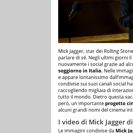
Mick Jagger, star dei Rolling Ston
parlare di sé. Negli ultimi giorni 
nuovamente i social grazie ad alc
soggiorno
in Italia.
Nelle immagin
e appare lontanissimo dall’immagi
condivise sui suoi canali social h
raccogliendo migliaia di interazi
tutto il mondo. Dietro questa va
però, un importante
progetto ci
alcuni grandi nomi del cinema int
I video di Mick Jagger di
Le immagini condivise da
Mick Ja