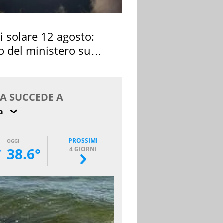
si solare 12 agosto:
o del ministero su
 osservarla