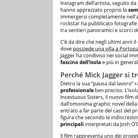
Instagram dell’artista, seguito da 
hanno apprezzato proprio la
sem
immergersi completamente nell’atm
rockstar ha pubblicato fotografi
tra sentieri panoramici e scorci dell
C’è da dire che negli ultimi anni i
dove
possiede una villa a Portop
Jagger ha condiviso nei social i
fascino dell’isola
e più in generale
Perché Mick Jagger si tr
Dietro la sua “pausa dal lavoro” 
professionale
ben preciso. L’isola
Incestuous Sisters, il nuovo film 
dall’omonima graphic novel della 
entrato a far parte del cast del p
figura che secondo le indiscrezio
principali
interpretati da Josh O
Il film rappresenta uno dei proge