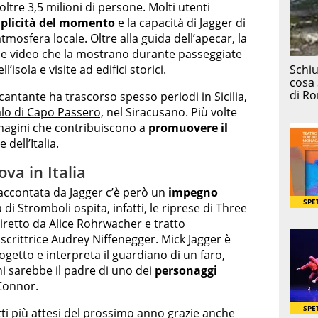
oltre 3,5 milioni di persone. Molti utenti
plicità del momento
e la capacità di Jagger di
osfera locale. Oltre alla guida dell’apecar, la
e e video che la mostrano durante passeggiate
’isola e visite ad edifici storici.
l cantante ha trascorso spesso periodi in Sicilia,
alo di Capo Passero,
nel Siracusano. Più volte
mmagini che contribuiscono a
promuovere il
 dell’Italia.
ova in Italia
raccontata da Jagger c’è però un
impegno
 di Stromboli ospita, infatti, le riprese di Three
diretto da Alice Rohrwacher e tratto
scrittrice Audrey Niffenegger. Mick Jagger è
rogetto e interpreta il guardiano di un faro,
ni sarebbe il padre di uno dei
personaggi
’Connor.
tti più attesi del prossimo anno grazie anche