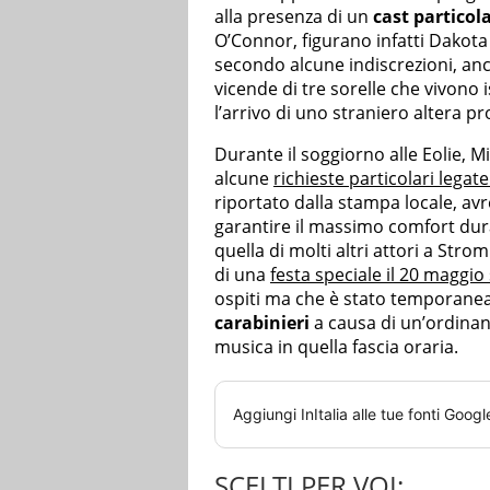
alla presenza di un
cast particol
O’Connor, figurano infatti Dakota
secondo alcune indiscrezioni, anch
vicende di tre sorelle che vivono 
l’arrivo di uno straniero altera pr
Durante il soggiorno alle Eolie, M
alcune
richieste particolari lega
riportato dalla stampa locale, avr
garantire il massimo comfort dura
quella di molti altri attori a Stro
di una
festa speciale il 20 maggio
ospiti ma che è stato temporanea
carabinieri
a causa di un’ordinan
musica in quella fascia oraria.
Aggiungi
InItalia
alle tue fonti Googl
SCELTI PER VOI: