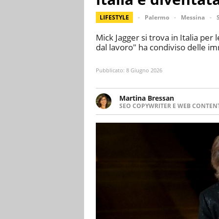
LIFESTYLE
Palermo
Messina
Mick Jagger si trova in Italia per
dal lavoro" ha condiviso delle im
Pubblicato:
8 Giugno 2026
Martina Bressan
SEO COPYWRITER E WEB CONTEN
Appassionata di viaggi, di trai
nuove culture. Curiosa, deter
soprattutto scrivere.