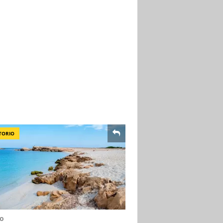
TORIO
no