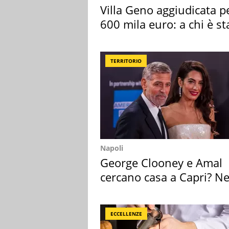
Villa Geno aggiudicata p
600 mila euro: a chi è st
assegnata
TERRITORIO
Napoli
George Clooney e Amal
cercano casa a Capri? Ne
mirino una villa
ECCELLENZE