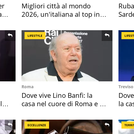
er
Migliori città al mondo
Ruba 
ata
2026, un'italiana al top in
Sarde
Europa
50 a
LIFESTYLE
LIFES
Roma
Treviso
Dove vive Lino Banfi: la
Dove
l
casa nel cuore di Roma e i
la ca
suoi cimeli
spor
ECCELLENZE
TERRI