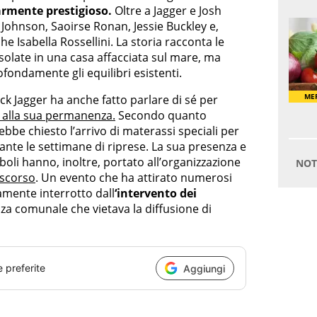
armente prestigioso.
Oltre a Jagger e Josh
 Johnson, Saoirse Ronan, Jessie Buckley e,
e Isabella Rossellini. La storia racconta le
isolate in una casa affacciata sul mare, ma
ofondamente gli equilibri esistenti.
ick Jagger ha anche fatto parlare di sé per
te alla sua permanenza.
Secondo quanto
ebbe chiesto l’arrivo di materassi speciali per
nte le settimane di riprese. La sua presenza e
mboli hanno, inoltre, portato all’organizzazione
 scorso
. Un evento che ha attirato numerosi
mente interrotto dall
‘intervento dei
za comunale che vietava la diffusione di
e preferite
Aggiungi