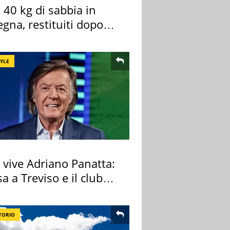
40 kg di sabbia in
gna, restituiti dopo
nni
TYLE
 vive Adriano Panatta:
sa a Treviso e il club
tivo
TORIO