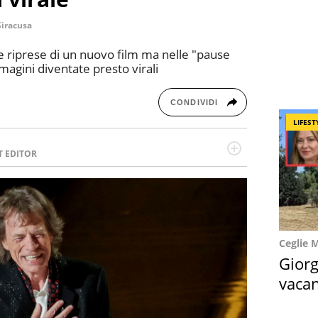
Siracusa
 le riprese di un nuovo film ma nelle "pause
magini diventate presto virali
CONDIVIDI
LIFEST
T EDITOR
l running e di yoga, ama scoprire nuovi posti e
minata e intraprendente adora leggere ma
Ceglie 
Giorg
vacan
locat