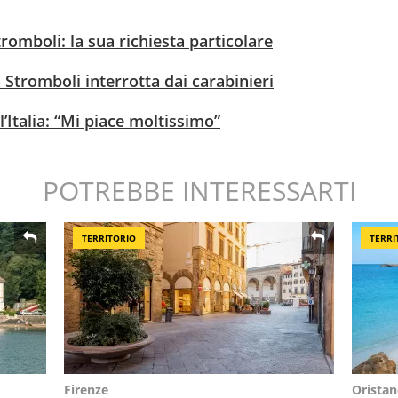
tromboli: la sua richiesta particolare
 Stromboli interrotta dai carabinieri
l’Italia: “Mi piace moltissimo”
POTREBBE INTERESSARTI
TERRITORIO
TERRI
Firenze
Orista