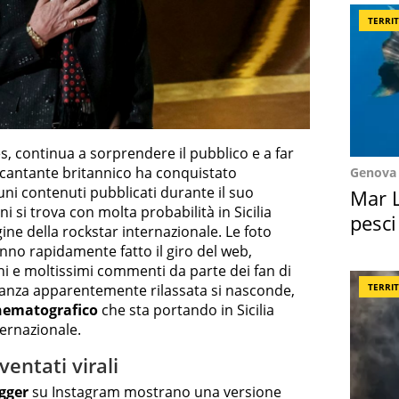
TERRI
es, continua a sorprendere il pubblico e a far
il cantante britannico ha conquistato
Genova
uni contenuti pubblicati durante il suo
Mar L
i si trova con molta probabilità in Sicilia
pesci
ne della rockstar internazionale. Le foto
Suez
anno rapidamente fatto il giro del web,
oni e moltissimi commenti da parte dei fan di
TERRI
canza apparentemente rilassata si nasconde,
nematografico
che sta portando in Sicilia
ernazionale.
ventati virali
gger
su Instagram mostrano una versione