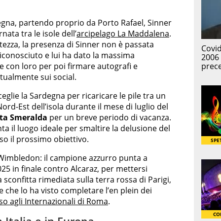
egna, partendo proprio da Porto Rafael, Sinner
ata tra le isole dell’
arcipelago La Maddalena
.
atezza, la presenza di Sinner non è passata
riconosciuto e lui ha dato la massima
e con loro per poi firmare autografi e
untualmente sui social.
eglie la Sardegna per ricaricare le pile tra un
Nord-Est dell’isola durante il mese di luglio del
ta Smeralda
per un breve periodo di vacanza.
a il luogo ideale per smaltire la delusione del
o il prossimo obiettivo.
c’è Wimbledon: il campione azzurro punta a
025 in finale contro Alcaraz, per mettersi
 sconfitta rimediata sulla terra rossa di Parigi,
ne che lo ha visto completare l’en plein dei
o agli Internazionali di Roma
.
 Italia e in Europa