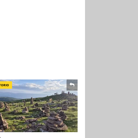
TORIO
o