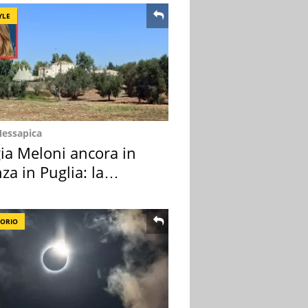
YLE
Messapica
ia Meloni ancora in
za in Puglia: la
ion scelta
TORIO