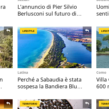
ra
L'annuncio di Pier Silvio
Uomin
Berlusconi sul futuro di
senti
Villa Certosa
scatt
LIFESTYLE
LIFES
Latina
Como
in
Perché a Sabaudia è stata
Villa
sospesa la Bandiera Blu
600 m
2026
asse
TERRITORIO
TERRI