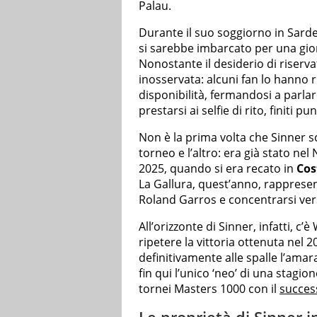
Palau.
Durante il suo soggiorno in Sard
si sarebbe imbarcato per una giorn
Nonostante il desiderio di riserv
inosservata: alcuni fan lo hanno 
disponibilità, fermandosi a parlar
prestarsi ai selfie di rito, finiti p
Non è la prima volta che Sinner sc
torneo e l’altro: era già stato nel 
2025, quando si era recato in
Cos
La Gallura, quest’anno, rappresent
Roland Garros e concentrarsi vers
All’orizzonte di Sinner, infatti, 
ripetere la vittoria ottenuta nel 2
definitivamente alle spalle l’amara
fin qui l’unico ‘neo’ di una stagio
tornei Masters 1000 con il
success
Le proprietà di Sinner in