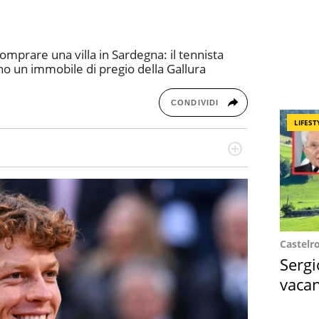
omprare una villa in Sardegna: il tennista
o un immobile di pregio della Gallura
CONDIVIDI
LIFEST
re dieci anni si occupa di informazione sul web,
cronaca, motori, spettacolo e videogame.
Castelr
Sergi
vacan
locat