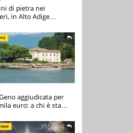
i di pietra nei
eri, in Alto Adige
a l'allarme
TYLE
 Geno aggiudicata per
ila euro: a chi è stata
gnata
TORIO