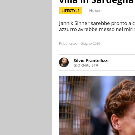
LIFESTYLE
Nuoro
Jannik Sinner sarebbe pronto a c
azzurro avrebbe messo nel mirin
Pubblicato:
4 Giugno 2026
Silvio Frantellizzi
GIORNALISTA
Giornalista pubblicista. Da olt
scrivendo di sport, attualità, 