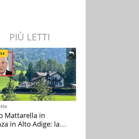
PIÙ LETTI
YLE
otto
o Mattarella in
za in Alto Adige: la
ion scelta