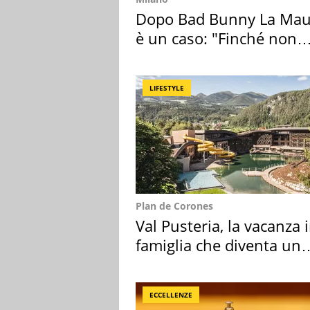
Dopo Bad Bunny La Mau
è un caso: "Finché non
scappa il morto"
LIFESTYLE
Plan de Corones
Val Pusteria, la vacanza 
famiglia che diventa un
ricordo indimenticabile
ECCELLENZE