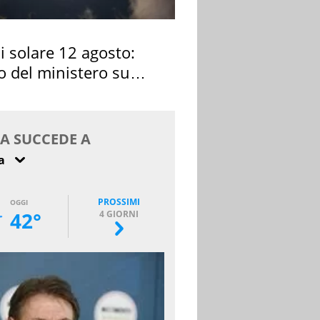
si solare 12 agosto:
o del ministero su
 osservarla