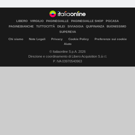
LIBERO
VIRGILIO
PAGINEGIALLE
PAGINEGIALLE SHOP
PGCASA
PAGINEBIANCHE
TUTTOCITTÀ
DILEI
SIVIAGGIA
QUIFINANZA
BUONISSIMO
SUPEREVA
Chi siamo
Note Legali
Privacy
Cookie Policy
Preferenze sui cookie
Aiuto
© Italiaonline S.p.A. 2026
Direzione e coordinamento di Libero Acquisition S.á r.l.
P. IVA 03970540963