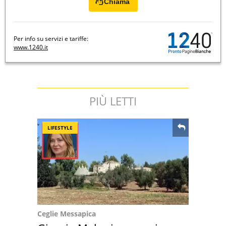
Chiama
Per info su servizi e tariffe:
www.1240.it
PIÙ LETTI
LIFESTYLE
Ceglie Messapica