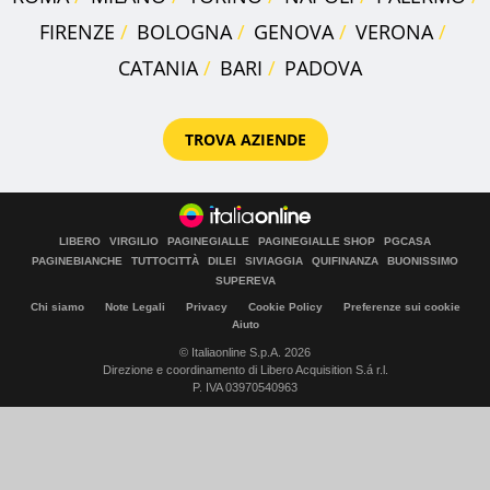
FIRENZE
BOLOGNA
GENOVA
VERONA
CATANIA
BARI
PADOVA
TROVA AZIENDE
LIBERO
VIRGILIO
PAGINEGIALLE
PAGINEGIALLE SHOP
PGCASA
PAGINEBIANCHE
TUTTOCITTÀ
DILEI
SIVIAGGIA
QUIFINANZA
BUONISSIMO
SUPEREVA
Chi siamo
Note Legali
Privacy
Cookie Policy
Preferenze sui cookie
Aiuto
© Italiaonline S.p.A. 2026
Direzione e coordinamento di Libero Acquisition S.á r.l.
P. IVA 03970540963