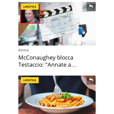
LIFESTYLE
Roma
McConaughey blocca
Testaccio: "Annate a
Positano a rompe er c..."
LIFESTYLE