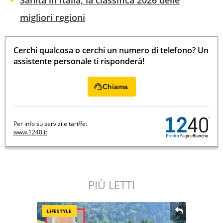
Sanità in Italia, la classifica 2026 delle
migliori regioni
Cerchi qualcosa o cerchi un numero di telefono? Un
assistente personale ti risponderà!
Chiama
Per info su servizi e tariffe:
www.1240.it
PIÙ LETTI
LIFESTYLE