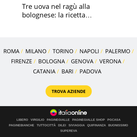
Tre uova nel ragù alla
bolognese: la ricetta
"stellata" è un caso
ROMA
MILANO
TORINO
NAPOLI
PALERMO
FIRENZE
BOLOGNA
GENOVA
VERONA
CATANIA
BARI
PADOVA
TROVA AZIENDE
LIBERO
VIRGILIO
PAGINEGIALLE
PAGINEGIALLE SHOP
PGCASA
PAGINEBIANCHE
TUTTOCITTÀ
DILEI
SIVIAGGIA
QUIFINANZA
BUONISSIMO
SUPEREVA