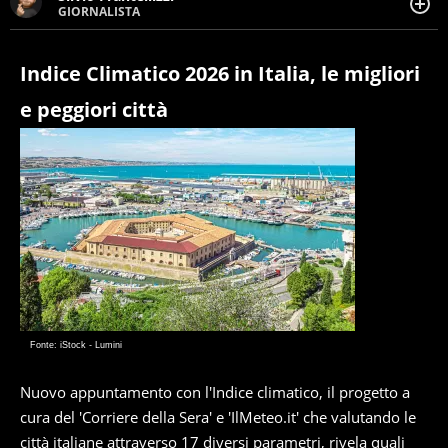
GIORNALISTA
Giornalista pubblicista. Da oltre dieci anni si occupa di
informazione sul web, scrivendo di sport, attualità,
cronaca, motori, spettacolo e videogame.
Indice Climatico 2026 in Italia, le migliori
e peggiori città
Fonte: iStock - Lumini
Nuovo appuntamento con l'Indice climatico, il progetto a
cura del 'Corriere della Sera' e 'IlMeteo.it' che valutando le
città italiane attraverso 17 diversi parametri, rivela quali