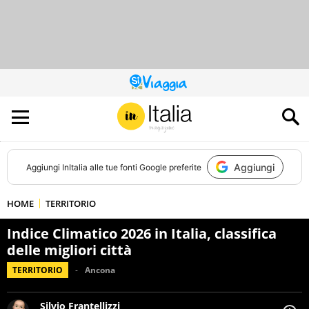
QUESTO
SITO
CONTRIBUISCE
ALL’AUDIENCE
DI
Aggiungi
Aggiungi
InItalia
alle tue fonti Google preferite
HOME
TERRITORIO
Indice Climatico 2026 in Italia, classifica
delle migliori città
TERRITORIO
Ancona
Silvio Frantellizzi