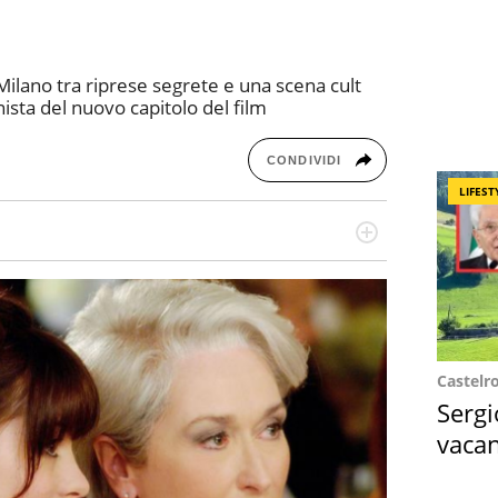
 Milano tra riprese segrete e una scena cult
nista del nuovo capitolo del film
CONDIVIDI
LIFEST
missione! Specializzata in storytelling di viaggi,
 e coach di scrittura creativa.
Castelr
Sergi
vacan
locat