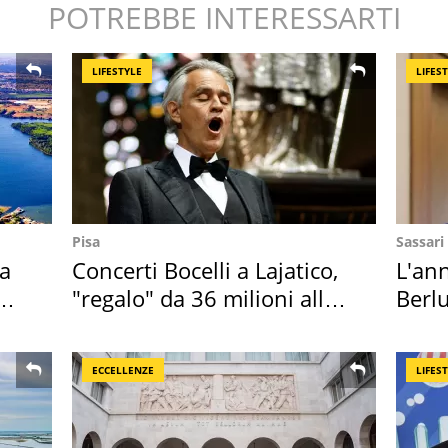
POTREBBE INTERESSARTI
LIFESTYLE
LIFES
Pisa
Sassari
ta
Concerti Bocelli a Lajatico,
L'ann
"regalo" da 36 milioni alla
Berlu
Toscana
Villa
ECCELLENZE
LIFES