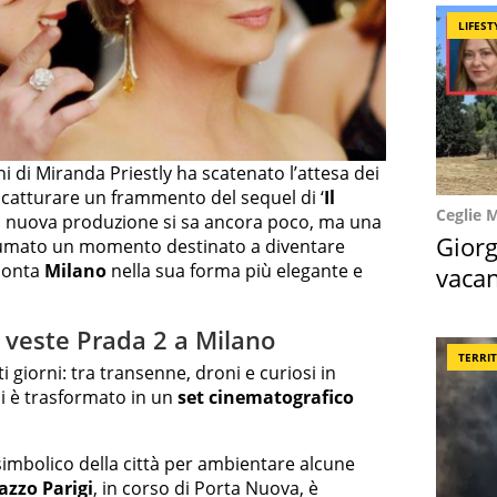
LIFEST
i di Miranda Priestly ha scatenato l’attesa dei
i catturare un frammento del sequel di ‘
Il
Ceglie 
a nuova produzione si sa ancora poco, ma una
Giorg
onsumato un momento destinato a diventare
conta
Milano
nella sua forma più elegante e
vacan
locat
o veste Prada 2 a Milano
TERRI
 giorni: tra transenne, droni e curiosi in
i è trasformato in un
set cinematografico
e simbolico della città per ambientare alcune
azzo Parigi
, in corso di Porta Nuova, è