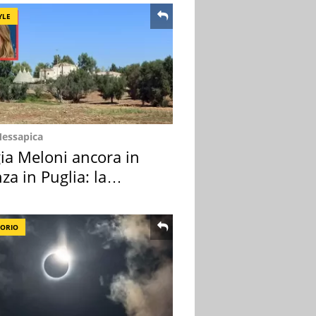
YLE
Messapica
ia Meloni ancora in
za in Puglia: la
ion scelta
TORIO