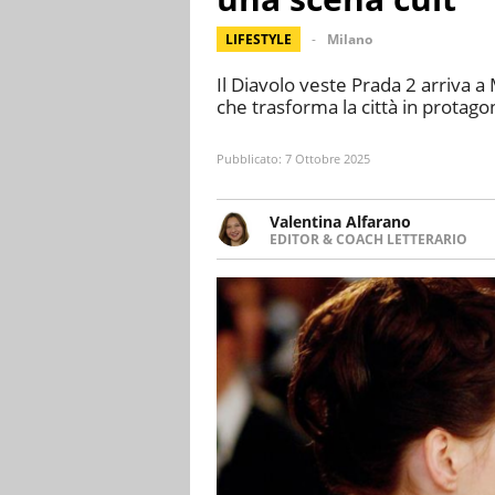
LIFESTYLE
Milano
Il Diavolo veste Prada 2 arriva a
che trasforma la città in protago
Pubblicato:
7 Ottobre 2025
Valentina Alfarano
EDITOR & COACH LETTERARIO
LINKEDIN
Lavorare con le storie è la mia 
INSTAGRAM
lavoro come editor di narrativa