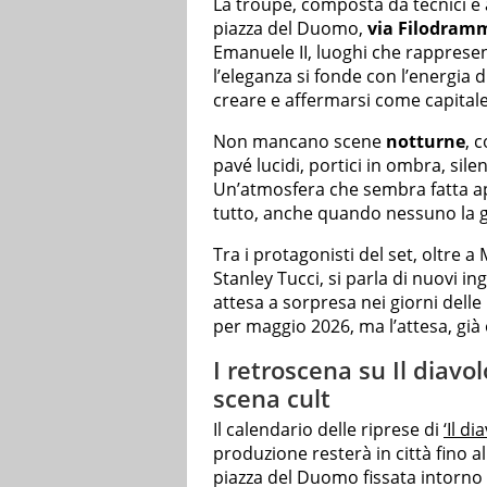
La troupe, composta da tecnici e a
piazza del Duomo,
via Filodramm
Emanuele II, luoghi che rappresen
l’eleganza si fonde con l’energia 
creare e affermarsi come capitale
Non mancano scene
notturne
, 
pavé lucidi, portici in ombra, silen
Un’atmosfera che sembra fatta a
tutto, anche quando nessuno la 
Tra i protagonisti del set, oltre a
Stanley Tucci, si parla di nuovi 
attesa a sorpresa nei giorni delle 
per maggio 2026, ma l’attesa, già or
I retroscena su Il diavo
scena cult
Il calendario delle riprese di
‘Il d
produzione resterà in città fino a
piazza del Duomo fissata intorno 