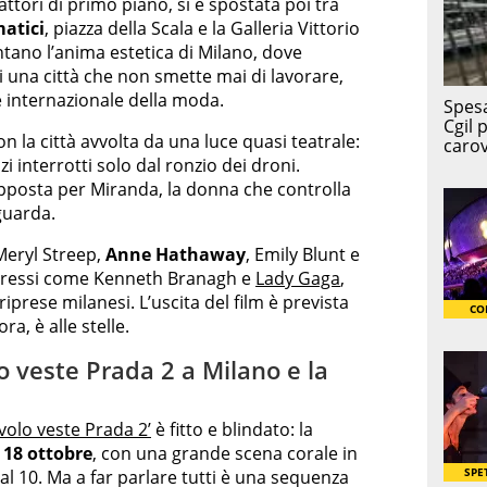
ttori di primo piano, si è spostata poi tra
atici
, piazza della Scala e la Galleria Vittorio
tano l’anima estetica di Milano, dove
di una città che non smette mai di lavorare,
 internazionale della moda.
con la città avvolta da una luce quasi teatrale:
zi interrotti solo dal ronzio dei droni.
pposta per Miranda, la donna che controlla
guarda.
 Meryl Streep,
Anne Hathaway
, Emily Blunt e
ingressi come Kenneth Branagh e
Lady Gaga
,
riprese milanesi. L’uscita del film è prevista
a, è alle stelle.
lo veste Prada 2 a Milano e la
iavolo veste Prada 2’
è fitto e blindato: la
l
18 ottobre
, con una grande scena corale in
al 10. Ma a far parlare tutti è una sequenza