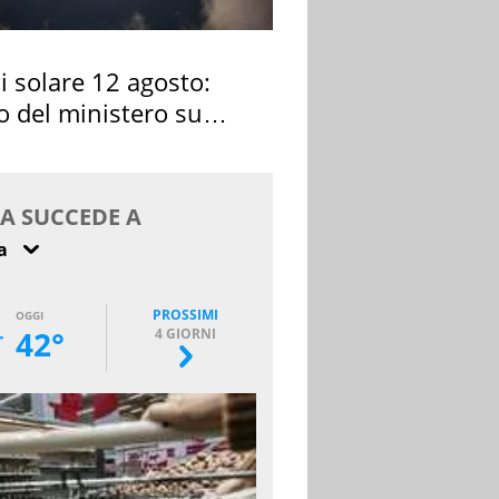
si solare 12 agosto:
o del ministero su
 osservarla