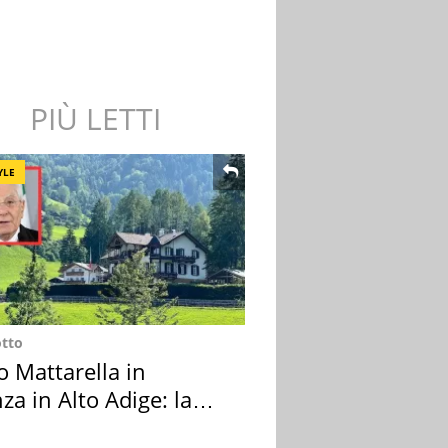
PIÙ LETTI
YLE
otto
o Mattarella in
za in Alto Adige: la
ion scelta