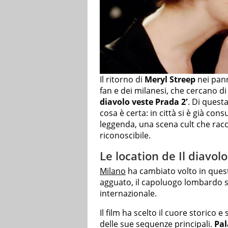
Il ritorno di
Meryl Streep
nei pann
fan e dei milanesi, che cercano d
diavolo veste Prada 2′
. Di quest
cosa è certa: in città si è già c
leggenda, una scena cult che rac
riconoscibile.
Le location de Il diavol
Milano
ha cambiato volto in questi
agguato, il capoluogo lombardo s
internazionale.
Il film ha scelto il cuore storico 
delle sue sequenze principali.
Pal