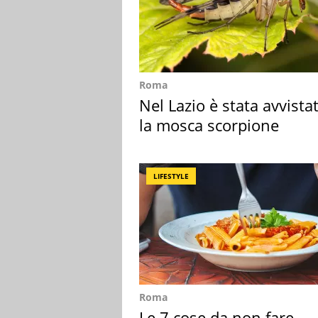
Roma
Nel Lazio è stata avvista
la mosca scorpione
LIFESTYLE
Roma
Le 7 cose da non fare