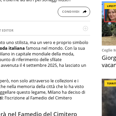
LIFEST
CONDIVIDI
T EDITOR
l running e di yoga, ama scoprire nuovi posti e
minata e intraprendente adora leggere ma
to uno stilista, ma un vero e proprio simbolo
oda italiana
famosa nel mondo. Con la sua
Ceglie 
lano in capitale mondiale della moda,
Giorg
punto di riferimento delle sfilate
vacan
 avvenuta il 4 settembre 2025, ha lasciato un
locat
 però, non solo attraverso le collezioni e i
TERRI
e nella memoria della città che lo ha visto
ggellare questo legame, Milano ha deciso di
ti
: l’iscrizione al Famedio del Cimitero
erà nel Famedio del Cimitero