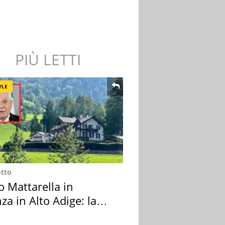
PIÙ LETTI
YLE
otto
o Mattarella in
za in Alto Adige: la
ion scelta