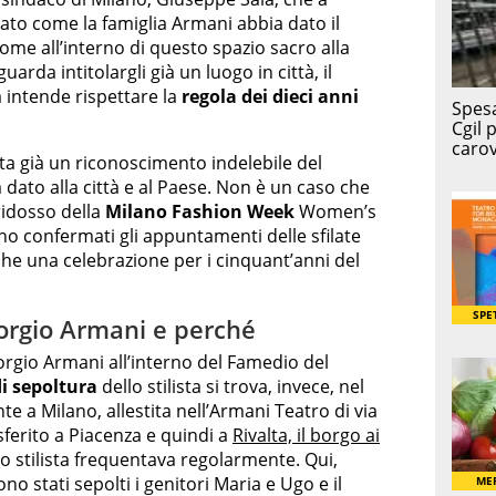
to come la famiglia Armani abbia dato il
ome all’interno di questo spazio sacro alla
arda intitolargli già un luogo in città, il
 intende rispettare la
regola dei dieci anni
ta già un riconoscimento indelebile del
dato alla città e al Paese. Non è un caso che
ridosso della
Milano Fashion Week
Women’s
no confermati gli appuntamenti delle sfilate
he una celebrazione per i cinquant’anni del
iorgio Armani e perché
orgio Armani all’interno del Famedio del
i sepoltura
dello stilista si trova, invece, nel
e a Milano, allestita nell’Armani Teatro di via
sferito a Piacenza e quindi a
Rivalta, il borgo ai
o stilista frequentava regolarmente. Qui,
sono stati sepolti i genitori Maria e Ugo e il