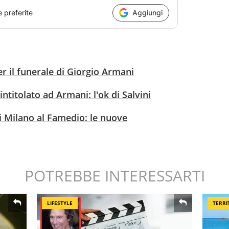
e preferite
Aggiungi
per il funerale di Giorgio Armani
intitolato ad Armani: l'ok di Salvini
di Milano al Famedio: le nuove
POTREBBE INTERESSARTI
LIFESTYLE
TERRI