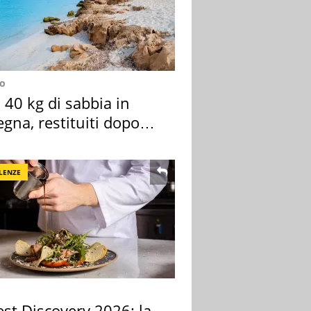
no
40 kg di sabbia in
gna, restituiti dopo
nni
LENZE
st Discovery 2026: la