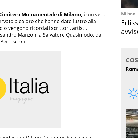
Milano
Cimitero Monumentale di Milano,
è un vero
Eclis
ervato a coloro che hanno dato lustro alla
no o vengono ricordati scrittori, artisti,
avvis
Alessandro Manzoni a Salvatore Quasimodo, da
come
 Berlusconi
.
l sindaco di Milano, Giuseppe Sala, che a