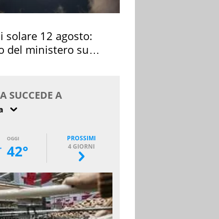
si solare 12 agosto:
o del ministero su
 osservarla