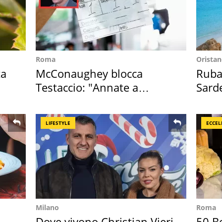
Roma
Orista
ta
McConaughey blocca
Ruba 
Testaccio: "Annate a
Sarde
Positano a rompe er c..."
50 a
LIFESTYLE
ECCEL
Milano
Roma
Dove vivono Christian Vieri
50 Be