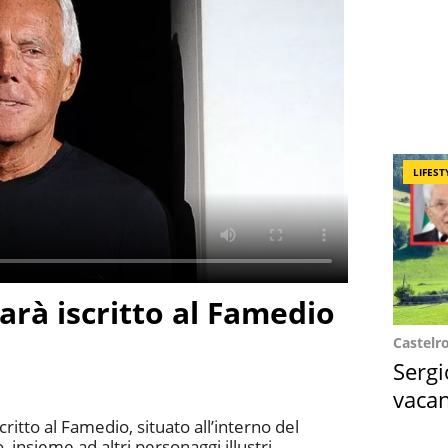
LIFEST
arà iscritto al Famedio
Castelr
Sergi
vacan
locat
ritto al Famedio, situato all’interno del
insieme ad altri personaggi illustri