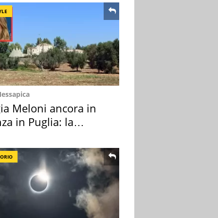
YLE
Messapica
ia Meloni ancora in
za in Puglia: la
ion scelta
TORIO