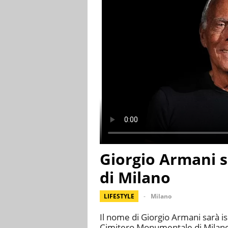
Giorgio Armani s
di Milano
LIFESTYLE
Milano
Il nome di Giorgio Armani sarà isc
Cimitero Monumentale di Milano, 