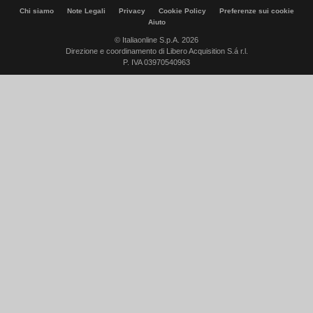
Chi siamo
Note Legali
Privacy
Cookie Policy
Preferenze sui cookie
Aiuto
© Italiaonline S.p.A. 2026
Direzione e coordinamento di Libero Acquisition S.á r.l.
P. IVA 03970540963