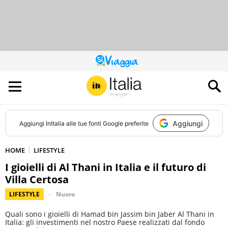
QUESTO
SITO
CONTRIBUISCE
ALL’AUDIENCE
DI
Aggiungi
Aggiungi
InItalia
alle tue fonti Google preferite
HOME
LIFESTYLE
I gioielli di Al Thani in Italia e il futuro di
Villa Certosa
LIFESTYLE
Nuoro
Quali sono i gioielli di Hamad bin Jassim bin Jaber Al Thani in
Italia: gli investimenti nel nostro Paese realizzati dal fondo