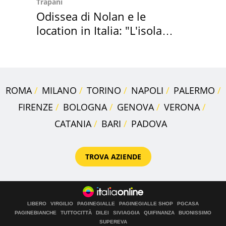
Trapani
Odissea di Nolan e le
location in Italia: "L'isola
sembra Itaca"
ROMA
MILANO
TORINO
NAPOLI
PALERMO
FIRENZE
BOLOGNA
GENOVA
VERONA
CATANIA
BARI
PADOVA
TROVA AZIENDE
LIBERO
VIRGILIO
PAGINEGIALLE
PAGINEGIALLE SHOP
PGCASA
PAGINEBIANCHE
TUTTOCITTÀ
DILEI
SIVIAGGIA
QUIFINANZA
BUONISSIMO
SUPEREVA