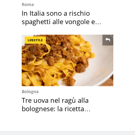
Roma
In Italia sono a rischio
spaghetti alle vongole e
sautè di cozze
LIFESTYLE
Bologna
Tre uova nel ragù alla
bolognese: la ricetta
"stellata" è un caso