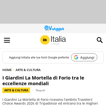
QUESTO
SITO
CONTRIBUISCE
ALL’AUDIENCE
DI
Aggiungi
Aggiungi
InItalia
alle tue fonti Google preferite
HOME
ARTE & CULTURA
I Giardini La Mortella di Forio tra le
eccellenze mondiali
ARTE & CULTURA
Napoli
I Giardini La Mortella di Forio ricevono l'ambito Travelers’
Choice Awards 2026 di Tripadvisor ed entrano tra le migliori