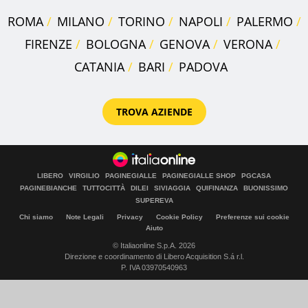
ROMA
MILANO
TORINO
NAPOLI
PALERMO
FIRENZE
BOLOGNA
GENOVA
VERONA
CATANIA
BARI
PADOVA
TROVA AZIENDE
LIBERO
VIRGILIO
PAGINEGIALLE
PAGINEGIALLE SHOP
PGCASA
PAGINEBIANCHE
TUTTOCITTÀ
DILEI
SIVIAGGIA
QUIFINANZA
BUONISSIMO
SUPEREVA
Chi siamo
Note Legali
Privacy
Cookie Policy
Preferenze sui cookie
Aiuto
© Italiaonline S.p.A. 2026
Direzione e coordinamento di Libero Acquisition S.á r.l.
P. IVA 03970540963