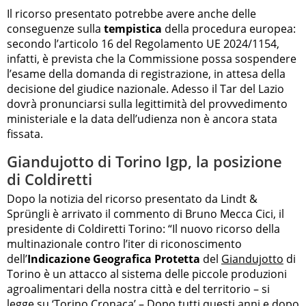
Il ricorso presentato potrebbe avere anche delle
conseguenze sulla
tempistica
della procedura europea:
secondo l’articolo 16 del Regolamento UE 2024/1154,
infatti, è prevista che la Commissione possa sospendere
l’esame della domanda di registrazione, in attesa della
decisione del giudice nazionale. Adesso il Tar del Lazio
dovrà pronunciarsi sulla legittimità del provvedimento
ministeriale e la data dell’udienza non è ancora stata
fissata.
Giandujotto di Torino Igp, la posizione
di Coldiretti
Dopo la notizia del ricorso presentato da Lindt &
Sprüngli è arrivato il commento di Bruno Mecca Cici, il
presidente di Coldiretti Torino: “Il nuovo ricorso della
multinazionale contro l’iter di riconoscimento
dell’
Indicazione Geografica Protetta
del
Giandujotto
di
Torino è un attacco al sistema delle piccole produzioni
agroalimentari della nostra città e del territorio – si
legge su ‘Torino Cronaca’ – Dopo tutti questi anni e dopo