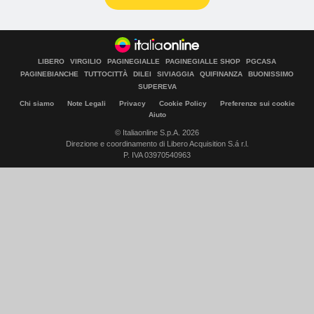
LIBERO
VIRGILIO
PAGINEGIALLE
PAGINEGIALLE SHOP
PGCASA
PAGINEBIANCHE
TUTTOCITTÀ
DILEI
SIVIAGGIA
QUIFINANZA
BUONISSIMO
SUPEREVA
Chi siamo
Note Legali
Privacy
Cookie Policy
Preferenze sui cookie
Aiuto
© Italiaonline S.p.A. 2026
Direzione e coordinamento di Libero Acquisition S.á r.l.
P. IVA 03970540963