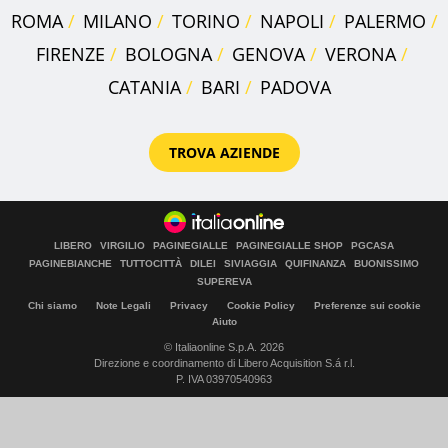
ROMA
MILANO
TORINO
NAPOLI
PALERMO
FIRENZE
BOLOGNA
GENOVA
VERONA
CATANIA
BARI
PADOVA
TROVA AZIENDE
LIBERO
VIRGILIO
PAGINEGIALLE
PAGINEGIALLE SHOP
PGCASA
PAGINEBIANCHE
TUTTOCITTÀ
DILEI
SIVIAGGIA
QUIFINANZA
BUONISSIMO
SUPEREVA
Chi siamo
Note Legali
Privacy
Cookie Policy
Preferenze sui cookie
Aiuto
© Italiaonline S.p.A. 2026
Direzione e coordinamento di Libero Acquisition S.á r.l.
P. IVA 03970540963