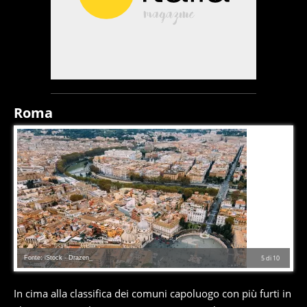
Roma
Fonte: iStock - Drazen_
5
di
10
In cima alla classifica dei comuni capoluogo con più furti in