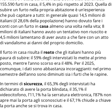
155.590 furti in casa, il 5,4% in più rispetto al 2023. Quella di
subire un furto nella propria abitazione è un’esperienza
che può capitare a tutti: in generale quasi 14,5 milioni di
italiani (il 28,6% della popolazione) hanno dovuto fare i
conti con un furto in
casa
almeno una volta nella vita; 8
milioni di italiani hanno avuto un tentativo non riuscito e
4,5 milioni lamentano di aver avuto a che fare con un atto
di vandalismo ai danni del proprio domicilio.
Il furto in casa risulta il
reato
che gli italiani hanno più
paura di subire: il 59% degli intervistati lo mette al primo
posto, mentre l’anno scorso era il 48%. Per il 2025,
comunque, i dati sono abbastanza incoraggianti: nel primo
semestre dell’anno sono diminuiti sia i furti che le rapine.
In termini di
sicurezza
, il 65,3% degli intervistati ha
dichiarato di avere la porta blindata, il 35,1% il
videocitofono, l’11,1% ha la serratura elettronica, l’87% non
apre mai la porta agli sconosciuti e il 67,1% chiude a chiave
la porta anche se si trova in casa.