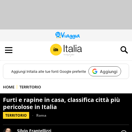
QUESTO
SITO
CONTRIBUISCE
ALL’AUDIENCE
DI
Aggiungi
Aggiungi
InItalia
alle tue fonti Google preferite
HOME
TERRITORIO
Furti e rapine in casa, classifica città più
pericolose in Italia
TERRITORIO
Roma
Silvio Frantellizzi