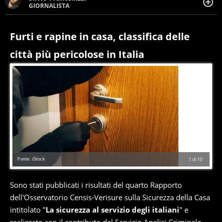
GIORNALISTA
Giornalista pubblicista. Da oltre dieci anni si occupa di
informazione sul web, scrivendo di sport, attualità,
cronaca, motori, spettacolo e videogame.
Furti e rapine in casa, classifica delle
città più pericolose in Italia
Fonte: iStock
1
di
10
Sono stati pubblicati i risultati del quarto Rapporto
dell'Osservatorio Censis-Verisure sulla Sicurezza della Casa
intitolato "
La sicurezza al servizio degli italiani
" e