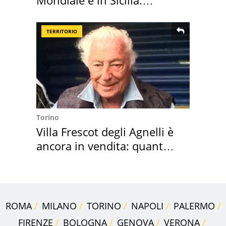
vacanza ma non solo
TERRITORIO
Torino
Villa Frescot degli Agnelli è
ancora in vendita: quanto
costa
ROMA
MILANO
TORINO
NAPOLI
PALERMO
FIRENZE
BOLOGNA
GENOVA
VERONA