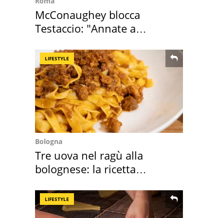
Roma
McConaughey blocca
Testaccio: "Annate a
Positano a rompe er c..."
LIFESTYLE
Bologna
Tre uova nel ragù alla
bolognese: la ricetta
"stellata" è un caso
LIFESTYLE