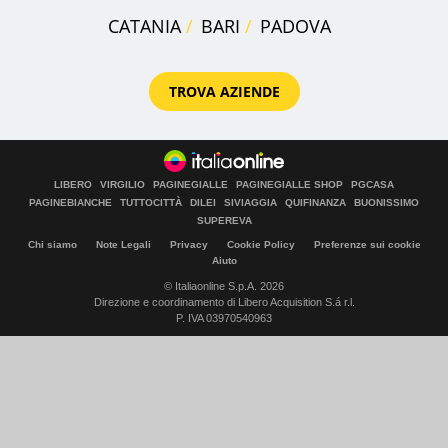
CATANIA
BARI
PADOVA
TROVA AZIENDE
LIBERO
VIRGILIO
PAGINEGIALLE
PAGINEGIALLE SHOP
PGCASA
PAGINEBIANCHE
TUTTOCITTÀ
DILEI
SIVIAGGIA
QUIFINANZA
BUONISSIMO
SUPEREVA
Chi siamo
Note Legali
Privacy
Cookie Policy
Preferenze sui cookie
Aiuto
© Italiaonline S.p.A. 2026
Direzione e coordinamento di Libero Acquisition S.á r.l.
P. IVA 03970540963