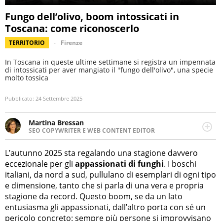
Fungo dell’olivo, boom intossicati in
Toscana: come riconoscerlo
TERRITORIO
Firenze
In Toscana in queste ultime settimane si registra un impennata
di intossicati per aver mangiato il "fungo dell'olivo", una specie
molto tossica
Pubblicato:
24 Settembre 2025
Martina Bressan
SEO COPYWRITER E WEB CONTENT EDITOR
Appassionata di viaggi, di trail running e di yoga, ama
scoprire nuovi posti e nuove culture. Curiosa,
L’autunno 2025 sta regalando una stagione davvero
determinata e intraprendente adora leggere ma
eccezionale per gli
appassionati di funghi
. I boschi
soprattutto scrivere.
italiani, da nord a sud, pullulano di esemplari di ogni tipo
e dimensione, tanto che si parla di una vera e propria
stagione da record. Questo boom, se da un lato
entusiasma gli appassionati, dall’altro porta con sé un
pericolo concreto: sempre più persone si improvvisano