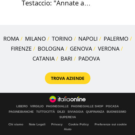
Testaccio: "Annate a
Positano a rompe er c..."
ROMA
MILANO
TORINO
NAPOLI
PALERMO
FIRENZE
BOLOGNA
GENOVA
VERONA
CATANIA
BARI
PADOVA
TROVA AZIENDE
LIBERO
VIRGILIO
PAGINEGIALLE
PAGINEGIALLE SHOP
PGCASA
PAGINEBIANCHE
TUTTOCITTÀ
DILEI
SIVIAGGIA
QUIFINANZA
BUONISSIMO
SUPEREVA
Chi siamo
Note Legali
Privacy
Cookie Policy
Preferenze sui cookie
Aiuto