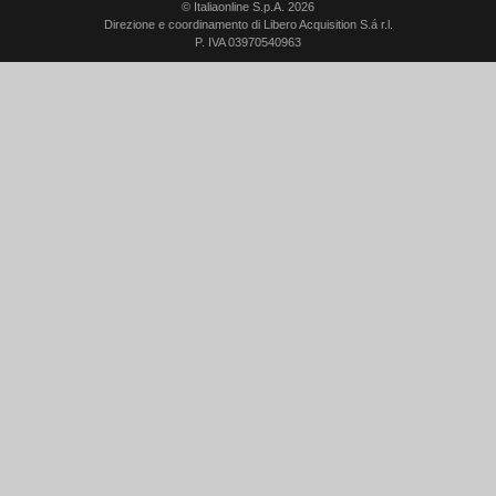
© Italiaonline S.p.A. 2026
Direzione e coordinamento di Libero Acquisition S.á r.l.
P. IVA 03970540963