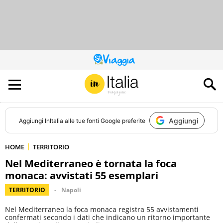
QUESTO
SITO
CONTRIBUISCE
ALL’AUDIENCE
DI
Aggiungi
Aggiungi
InItalia
alle tue fonti Google preferite
HOME
TERRITORIO
Nel Mediterraneo è tornata la foca
monaca: avvistati 55 esemplari
TERRITORIO
Napoli
Nel Mediterraneo la foca monaca registra 55 avvistamenti
confermati secondo i dati che indicano un ritorno importante