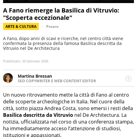
A Fano riemerge la Basilica di Vitruvio:
"Scoperta eccezionale"
ARTE & CULTURA
Pesaro
A Fano, dopo anni di scavi e ricerche, nel centro città viene
confermata la presenza della famosa Basilica descritta da
Vitruvio nel De Architectura
Pubblicato:
20 Gennaio 2026
Martina Bressan
SEO COPYWRITER E WEB CONTENT EDITOR
Appassionata di viaggi, di trail running e di yoga, ama
scoprire nuovi posti e nuove culture. Curiosa,
Un nuovo ritrovamento mette la città di Fano al centro
determinata e intraprendente adora leggere ma
delle scoperte archeologiche in Italia. Nel cuore della
soprattutto scrivere.
città, sotto piazza Andrea Costa, sono emersi i resti della
Basilica descritta da Vitruvio
nel De Architectura. La
notizia, ufficializzata nel corso di una conferenza stampa,
ha immediatamente acceso l’attenzione di studiosi,
istituzioni e appassionati.