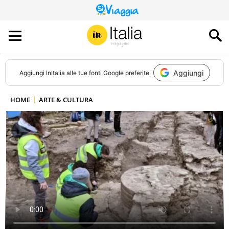
QUESTO
SITO
CONTRIBUISCE
ALL’AUDIENCE
DI
Aggiungi
Aggiungi
InItalia
alle tue fonti Google preferite
HOME
ARTE & CULTURA