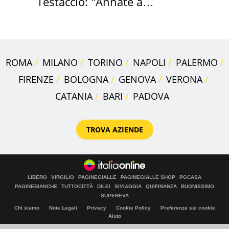
Testaccio: "Annate a
Positano a rompe er c..."
ROMA
MILANO
TORINO
NAPOLI
PALERMO
FIRENZE
BOLOGNA
GENOVA
VERONA
CATANIA
BARI
PADOVA
TROVA AZIENDE
LIBERO
VIRGILIO
PAGINEGIALLE
PAGINEGIALLE SHOP
PGCASA
PAGINEBIANCHE
TUTTOCITTÀ
DILEI
SIVIAGGIA
QUIFINANZA
BUONISSIMO
SUPEREVA
Chi siamo
Note Legali
Privacy
Cookie Policy
Preferenze sui cookie
Aiuto