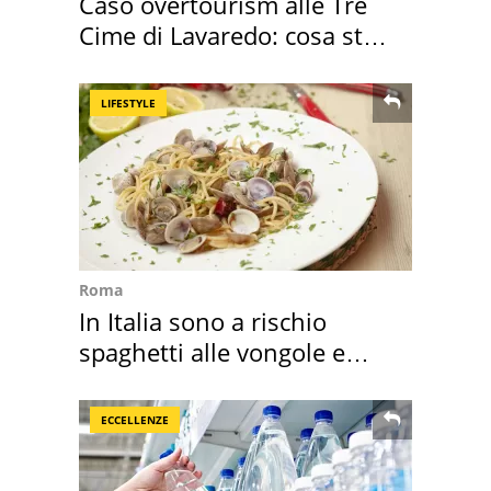
Caso overtourism alle Tre
Cime di Lavaredo: cosa sta
succedendo
LIFESTYLE
Roma
In Italia sono a rischio
spaghetti alle vongole e
sautè di cozze
ECCELLENZE