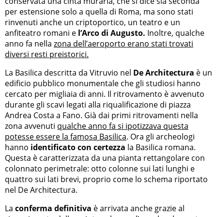
conservata una cinta muraria, che si dice sia seconda
per estensione solo a quella di Roma, ma sono stati
rinvenuti anche un criptoportico, un teatro e un
anfiteatro romani e
l’Arco di Augusto.
Inoltre, qualche
anno fa nella
zona dell’aeroporto erano stati trovati
diversi resti preistorici.
La Basilica descritta da Vitruvio nel
De Architectura
è un
edificio pubblico monumentale che gli studiosi hanno
cercato per migliaia di anni. Il ritrovamento è avvenuto
durante gli scavi legati alla riqualificazione di piazza
Andrea Costa a Fano. Già dai primi ritrovamenti nella
zona avvenuti
qualche anno fa si ipotizzava questa
potesse essere la famosa Basilica
. Ora gli archeologi
hanno
identificato con certezza
la Basilica romana.
Questa è caratterizzata da una pianta rettangolare con
colonnato perimetrale: otto colonne sui lati lunghi e
quattro sui lati brevi, proprio come lo schema riportato
nel De Architectura.
La
conferma definitiva
è arrivata anche grazie al