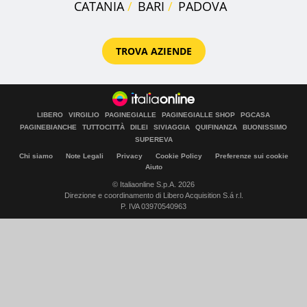
CATANIA
BARI
PADOVA
TROVA AZIENDE
LIBERO
VIRGILIO
PAGINEGIALLE
PAGINEGIALLE SHOP
PGCASA
PAGINEBIANCHE
TUTTOCITTÀ
DILEI
SIVIAGGIA
QUIFINANZA
BUONISSIMO
SUPEREVA
Chi siamo
Note Legali
Privacy
Cookie Policy
Preferenze sui cookie
Aiuto
© Italiaonline S.p.A. 2026
Direzione e coordinamento di Libero Acquisition S.á r.l.
P. IVA 03970540963