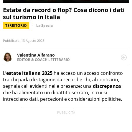
Estate da record o flop? Cosa dicono i dati
sul turismo in Italia
TERRITORIO
La Spezia
Pubblicato:
13 Agosto 2025
Valentina Alfarano
EDITOR & COACH LETTERARIO
LINKEDIN
Lavorare con le storie è la mia missione! Specializzata in
INSTAGRAM
storytelling di viaggi, lavoro come editor di narrativa e
L’
estate italiana 2025
ha acceso un acceso confronto
coach di scrittura creativa.
tra chi parla di stagione da record e chi, al contrario,
segnala cali evidenti nelle presenze: una
discrepanza
che ha alimentato un dibattito serrato, in cui si
intrecciano dati, percezioni e considerazioni politiche.