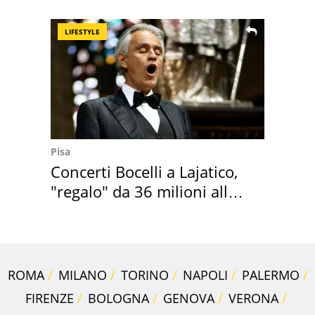
programmazione film
LIFESTYLE
Pisa
Concerti Bocelli a Lajatico,
"regalo" da 36 milioni alla
Toscana
ROMA
MILANO
TORINO
NAPOLI
PALERMO
FIRENZE
BOLOGNA
GENOVA
VERONA