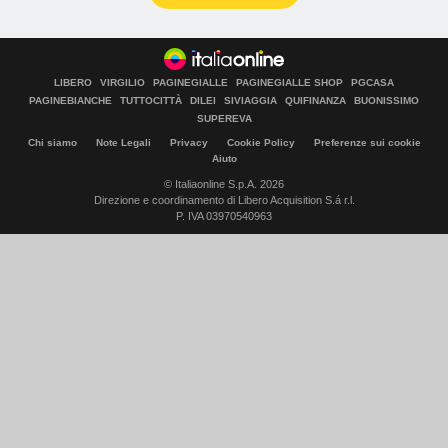
LIBERO
VIRGILIO
PAGINEGIALLE
PAGINEGIALLE SHOP
PGCASA
PAGINEBIANCHE
TUTTOCITTÀ
DILEI
SIVIAGGIA
QUIFINANZA
BUONISSIMO
SUPEREVA
Chi siamo
Note Legali
Privacy
Cookie Policy
Preferenze sui cookie
Aiuto
© Italiaonline S.p.A. 2026
Direzione e coordinamento di Libero Acquisition S.á r.l.
P. IVA 03970540963