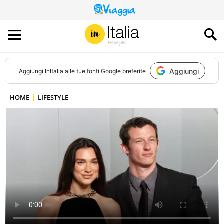
QUESTO
SITO
CONTRIBUISCE
ALL’AUDIENCE
DI
Aggiungi
Aggiungi
InItalia
alle tue fonti Google preferite
HOME
LIFESTYLE