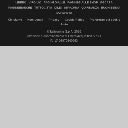
LIBERO
VIRGILIO
PAGINEGIALLE
PAGINEGIALLE SHOP
PGCASA
PAGINEBIANCHE
TUTTOCITTÀ
DILEI
SIVIAGGIA
QUIFINANZA
BUONISSIMO
SUPEREVA
Chi siamo
Note Legali
Privacy
Cookie Policy
Preferenze sui cookie
Aiuto
© Italiaonline S.p.A. 2026
Direzione e coordinamento di Libero Acquisition S.á r.l.
P. IVA 03970540963