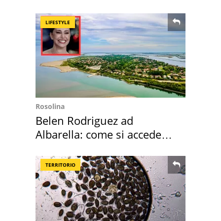
"stellata" è un caso
LIFESTYLE
Rosolina
Belen Rodriguez ad
Albarella: come si accede
all'isola privata
TERRITORIO