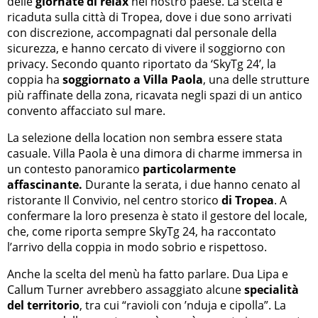
delle
giornate di relax
nel nostro paese. La scelta è
ricaduta sulla città di Tropea, dove i due sono arrivati
con discrezione, accompagnati dal personale della
sicurezza, e hanno cercato di vivere il soggiorno con
privacy. Secondo quanto riportato da ‘SkyTg 24’, la
coppia ha
soggiornato a Villa Paola
, una delle strutture
più raffinate della zona, ricavata negli spazi di un antico
convento affacciato sul mare.
La selezione della location non sembra essere stata
casuale. Villa Paola è una dimora di charme immersa in
un contesto panoramico
particolarmente
affascinante.
Durante la serata, i due hanno cenato al
ristorante Il Convivio, nel centro storico
di Tropea
. A
confermare la loro presenza è stato il gestore del locale,
che, come riporta sempre SkyTg 24, ha raccontato
l’arrivo della coppia in modo sobrio e rispettoso.
Anche la scelta del menù ha fatto parlare. Dua Lipa e
Callum Turner avrebbero assaggiato alcune
specialità
del territorio
, tra cui “ravioli con ’nduja e cipolla”. La