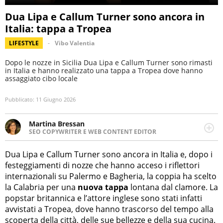
Dua Lipa e Callum Turner sono ancora in
Italia: tappa a Tropea
LIFESTYLE
Vibo Valentia
Dopo le nozze in Sicilia Dua Lipa e Callum Turner sono rimasti
in Italia e hanno realizzato una tappa a Tropea dove hanno
assaggiato cibo locale
Pubblicato:
11 Giugno 2026
Martina Bressan
SEO COPYWRITER E WEB CONTENT EDITOR
Appassionata di viaggi, di trail running e di yoga, ama
scoprire nuovi posti e nuove culture. Curiosa,
Dua Lipa e Callum Turner sono ancora in Italia e, dopo i
determinata e intraprendente adora leggere ma
festeggiamenti di nozze che hanno acceso i riflettori
soprattutto scrivere.
internazionali su Palermo e Bagheria, la coppia ha scelto
la Calabria per una
nuova tappa
lontana dal clamore. La
popstar britannica e l’attore inglese sono stati infatti
avvistati a Tropea, dove hanno trascorso del tempo alla
scoperta della città, delle sue bellezze e della sua cucina.