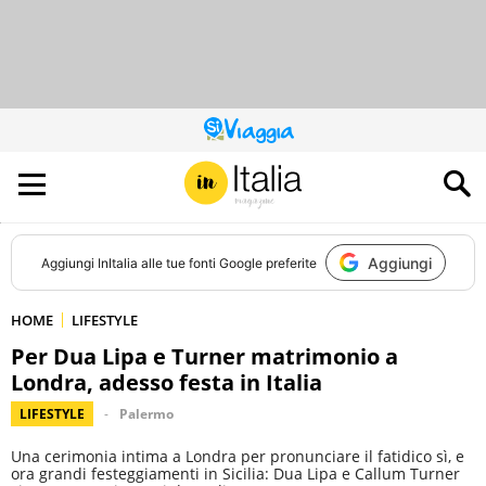
QUESTO
SITO
CONTRIBUISCE
ALL’AUDIENCE
DI
Aggiungi
Aggiungi
InItalia
alle tue fonti Google preferite
HOME
LIFESTYLE
Per Dua Lipa e Turner matrimonio a
Londra, adesso festa in Italia
LIFESTYLE
Palermo
Una cerimonia intima a Londra per pronunciare il fatidico sì, e
ora grandi festeggiamenti in Sicilia: Dua Lipa e Callum Turner