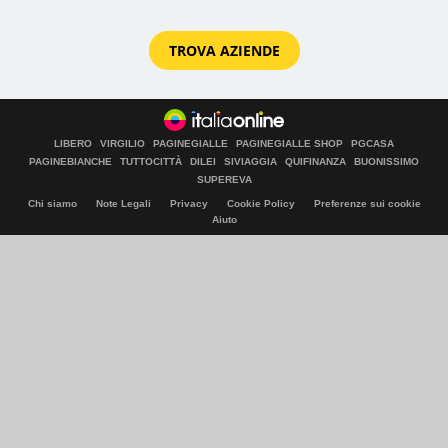
TROVA AZIENDE
LIBERO
VIRGILIO
PAGINEGIALLE
PAGINEGIALLE SHOP
PGCASA
PAGINEBIANCHE
TUTTOCITTÀ
DILEI
SIVIAGGIA
QUIFINANZA
BUONISSIMO
SUPEREVA
Chi siamo
Note Legali
Privacy
Cookie Policy
Preferenze sui cookie
Aiuto
© Italiaonline S.p.A. 2026
Direzione e coordinamento di Libero Acquisition S.á r.l.
P. IVA 03970540963