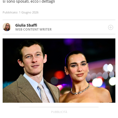
si sono sposati, ecco i dettagli
Pubblicato:
1 Giugno 2026
Giulia Sbaffi
WEB CONTENT WRITER
Web content writer appassionata di belle storie e di
viaggi, scrive da quando ne ha memoria. Curiosa per
natura, le piace tenersi informata su ciò che accade
intorno a lei.