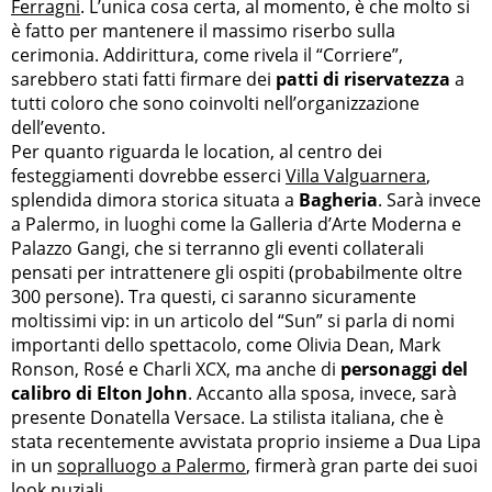
Ferragni
. L’unica cosa certa, al momento, è che molto si
è fatto per mantenere il massimo riserbo sulla
cerimonia. Addirittura, come rivela il “Corriere”,
sarebbero stati fatti firmare dei
patti di riservatezza
a
tutti coloro che sono coinvolti nell’organizzazione
dell’evento.
Per quanto riguarda le location, al centro dei
festeggiamenti dovrebbe esserci
Villa Valguarnera
,
splendida dimora storica situata a
Bagheria
. Sarà invece
a Palermo, in luoghi come la Galleria d’Arte Moderna e
Palazzo Gangi, che si terranno gli eventi collaterali
pensati per intrattenere gli ospiti (probabilmente oltre
300 persone). Tra questi, ci saranno sicuramente
moltissimi vip: in un articolo del “Sun” si parla di nomi
importanti dello spettacolo, come Olivia Dean, Mark
Ronson, Rosé e Charli XCX, ma anche di
personaggi del
calibro di Elton John
. Accanto alla sposa, invece, sarà
presente Donatella Versace. La stilista italiana, che è
stata recentemente avvistata proprio insieme a Dua Lipa
in un
sopralluogo a Palermo
, firmerà gran parte dei suoi
look nuziali.