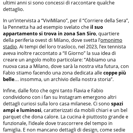
ultimi anni si sono concessi di raccontare qualche
dettaglio.
In un’intervista a “ViviMilano”, per il “Corriere della Sera”,
la Pennetta ha ad esempio svelato che
il suo
appartamento si trova in zona San Siro
, quartiere
della periferia ovest di Milano, dove svetta l’
omonimo
stadio
. Ai tempi del loro trasloco, nel 2023, l’ex tennista
aveva inoltre raccontato a “Il Giorno” la sua idea di
creare un angolo molto particolare: “Abbiamo una
nuova casa a Milano, dove sarà la nostra vita futura, con
Fabio stiamo facendo una zona dedicata alle
coppe più
belle
… insomma, un archivio della nostra storia”.
Infine, dalle foto che ogni tanto Flavia e Fabio
condividono con i fan su Instagram emergono altri
dettagli curiosi sulla loro casa milanese. Ci sono
spazi
ampi e luminosi
, caratterizzati da mobili chiari e un bel
parquet che dona calore. La cucina è piuttosto grande e
funzionale, l’ideale dove trascorrere del tempo in
famiglia. E non mancano dettagli di design, come sedie