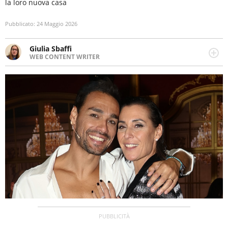
la loro nuova casa
Pubblicato:
24 Maggio 2026
Giulia Sbaffi
WEB CONTENT WRITER
Web content writer appassionata di belle storie e di
viaggi, scrive da quando ne ha memoria. Curiosa per
natura, le piace tenersi informata su ciò che accade
intorno a lei.