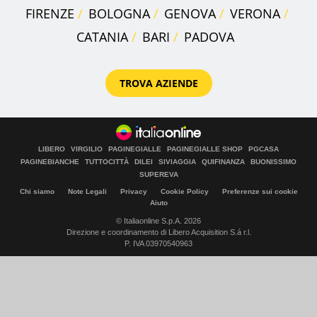
FIRENZE
BOLOGNA
GENOVA
VERONA
CATANIA
BARI
PADOVA
TROVA AZIENDE
LIBERO
VIRGILIO
PAGINEGIALLE
PAGINEGIALLE SHOP
PGCASA
PAGINEBIANCHE
TUTTOCITTÀ
DILEI
SIVIAGGIA
QUIFINANZA
BUONISSIMO
SUPEREVA
Chi siamo
Note Legali
Privacy
Cookie Policy
Preferenze sui cookie
Aiuto
© Italiaonline S.p.A. 2026
Direzione e coordinamento di Libero Acquisition S.á r.l.
P. IVA 03970540963