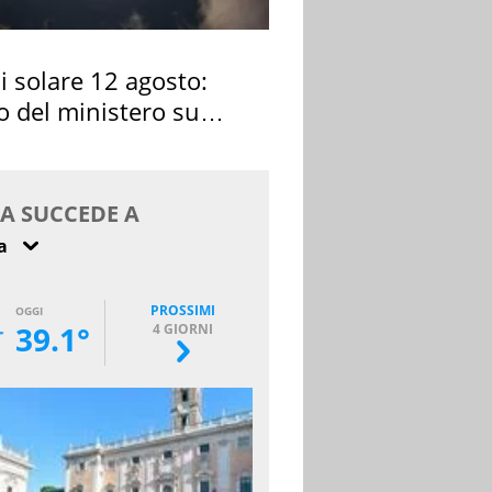
si solare 12 agosto:
o del ministero su
 osservarla