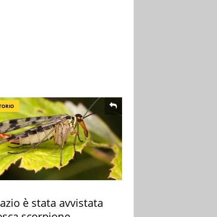
TORIO
azio è stata avvistata
osca scorpione