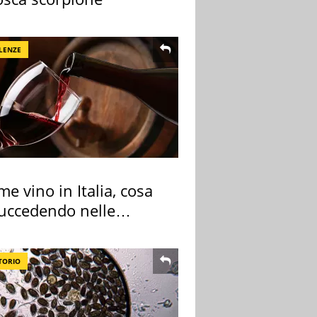
LENZE
me vino in Italia, cosa
succedendo nelle
re cantine
TORIO