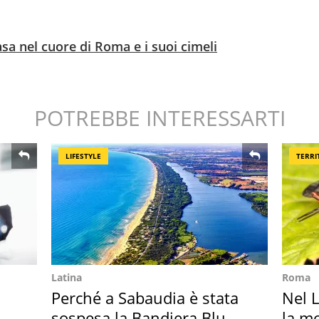
asa nel cuore di Roma e i suoi cimeli
POTREBBE INTERESSARTI
LIFESTYLE
TERRI
Latina
Roma
Perché a Sabaudia è stata
Nel L
sospesa la Bandiera Blu
la m