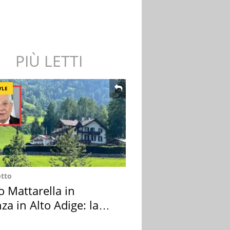
PIÙ LETTI
YLE
otto
o Mattarella in
za in Alto Adige: la
ion scelta