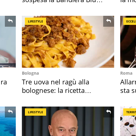
2026
LIFESTYLE
ECCEL
Bologna
Roma
ra
Tre uova nel ragù alla
Allar
bolognese: la ricetta
sta 
"stellata" è un caso
nost
LIFESTYLE
TERRI