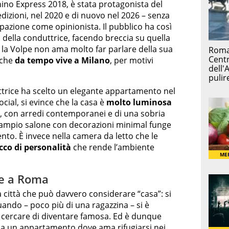
hino Express 2018, è stata protagonista del
dizioni, nel 2020 e di nuovo nel 2026 – senza
ipazione come opinionista. Il pubblico ha così
della conduttrice, facendo breccia su quella
ti, la Volpe non ama molto far parlare della sua
 che
da tempo vive a Milano
, per motivi
trice ha scelto un elegante appartamento nel
cial, si evince che la casa è
molto luminosa
re, con arredi contemporanei e di una sobria
un ampio salone con decorazioni minimal funge
to. È invece nella camera da letto che le
cco di personalità
che rende l’ambiente
pe a Roma
a città che può davvero considerare “casa”: si
quando – poco più di una ragazzina – si è
r cercare di diventare famosa. Ed è dunque
 ha un appartamento dove ama rifugiarsi nei