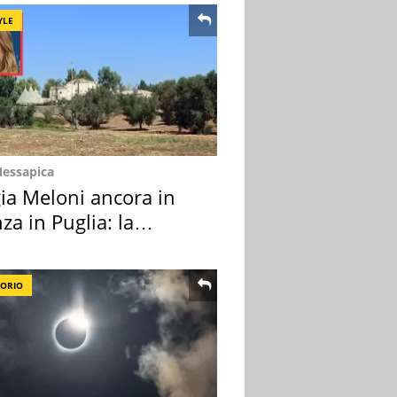
YLE
Messapica
ia Meloni ancora in
za in Puglia: la
ion scelta
TORIO