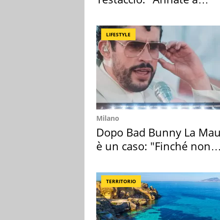
Positano a rompe er c..."
LIFESTYLE
Milano
Dopo Bad Bunny La Mau
è un caso: "Finché non
scappa il morto"
TERRITORIO