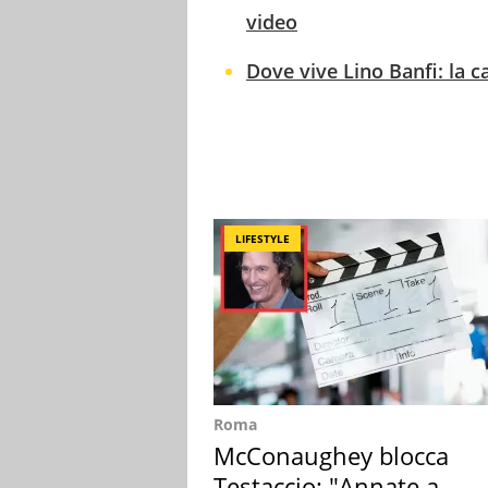
video
Dove vive Lino Banfi: la c
LIFESTYLE
Roma
McConaughey blocca
Testaccio: "Annate a