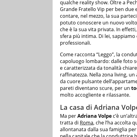
qualche reality show. Oltre a Pec
Grande Fratello Vip per ben due e
contare, nel mezzo, la sua partec
potuto conoscere un nuovo volto 
che è la sua vita privata. In effet
sfera più intima. Di lei, sappiamo
professionali.
Come racconta “Leggo”, la condut
capoluogo lombardo: dalle foto so
e caratterizzata da tonalità chia
raffinatezza. Nella zona living, 
da cuore pulsante dell’appartamen
pareti diventano scure, per un
to
molto accogliente e rilassante.
La casa di Adriana Vol
Ma per
Adriana Volpe
c’è un’altr
tratta di
Roma
, che l’ha accolta 
allontanata dalla sua famiglia pe
nella capitale che la conduttrice