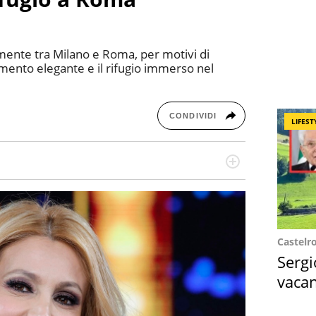
lmente tra Milano e Roma, per motivi di
mento elegante e il rifugio immerso nel
CONDIVIDI
LIFEST
a di belle storie e di viaggi, scrive da quando ne
a, le piace tenersi informata su ciò che accade
Castelr
Sergi
vacan
locat