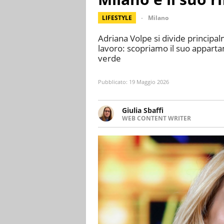
LIFESTYLE
Milano
Adriana Volpe si divide principa
lavoro: scopriamo il suo apparta
verde
Pubblicato:
19 Maggio 2026
Giulia Sbaffi
WEB CONTENT WRITER
Web content writer appassionat
ha memoria. Curiosa per natur
intorno a lei.