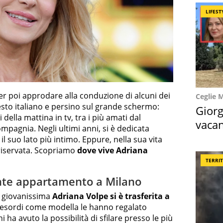
LIFEST
per poi approdare alla conduzione di alcuni dei
Ceglie 
sto italiano e persino sul grande schermo:
Giorg
 della mattina in tv, tra i più amati dal
vacan
pagnia. Negli ultimi anni, si è dedicata
locat
l suo lato più intimo. Eppure, nella sua vita
riservata. Scopriamo
dove vive Adriana
TERRI
ante appartamento a Milano
a giovanissima
Adriana Volpe si è trasferita a
i esordi come modella le hanno regalato
 ha avuto la possibilità di sfilare presso le più