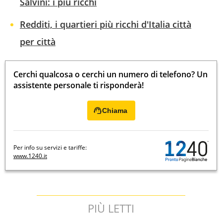
Salvini: i più ricchi
Redditi, i quartieri più ricchi d'Italia città
per città
Cerchi qualcosa o cerchi un numero di telefono? Un
assistente personale ti risponderà!
Chiama
Per info su servizi e tariffe:
www.1240.it
PIÙ LETTI