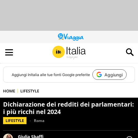
QUESTO
SITO
CONTRIBUISCE
ALL’AUDIENCE
DI
Aggiungi
Aggiungi
InItalia
alle tue fonti Google preferite
HOME
LIFESTYLE
Dichiarazione dei redditi dei parlamentari:
i più ricchi nel 2024
LIFESTYLE
Roma
Giulia Sbaffi