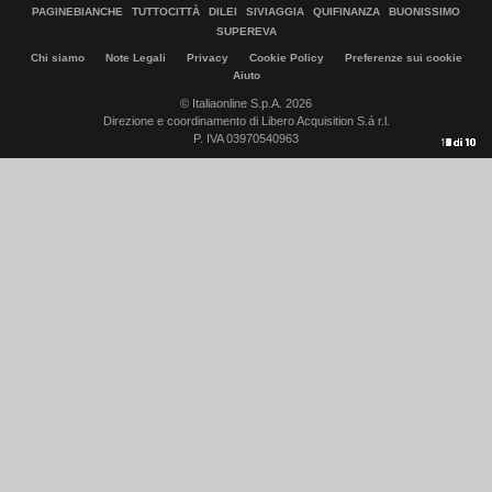
PAGINEBIANCHE
TUTTOCITTÀ
DILEI
SIVIAGGIA
QUIFINANZA
BUONISSIMO
SUPEREVA
Chi siamo
Note Legali
Privacy
Cookie Policy
Preferenze sui cookie
Aiuto
© Italiaonline S.p.A. 2026
Direzione e coordinamento di Libero Acquisition S.á r.l.
P. IVA 03970540963
10
1
2
3
4
5
6
7
8
9
di
di
di
di
di
di
di
di
di
di
10
10
10
10
10
10
10
10
10
10