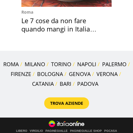
Roma
Le 7 cose da non fare
quando mangi in Italia
secondo la BBC
ROMA
MILANO
TORINO
NAPOLI
PALERMO
FIRENZE
BOLOGNA
GENOVA
VERONA
CATANIA
BARI
PADOVA
TROVA AZIENDE
LIBERO
VIRGILIO
PAGINEGIALLE
PAGINEGIALLE SHOP
PGCASA