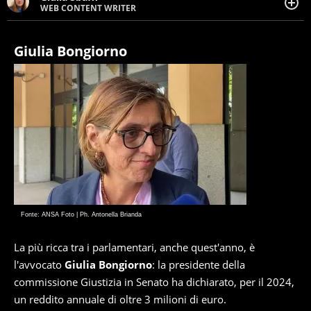
WEB CONTENT WRITER
Web content writer appassionata di belle storie e di
viaggi, scrive da quando ne ha memoria. Curiosa per
natura, le piace tenersi informata su ciò che accade
Giulia Bongiorno
intorno a lei.
Fonte: ANSA Foto | Ph. Antonella Brianda
La più ricca tra i parlamentari, anche quest'anno, è
l'avvocato
Giulia Bongiorno
: la presidente della
commissione Giustizia in Senato ha dichiarato, per il 2024,
un reddito annuale di oltre 3 milioni di euro.