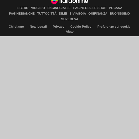
LIBERO
VIRGILIO
PAGINEGIALLE
PAGINEGIALLE SHOP
PGCASA
PAGINEBIANCHE
TUTTOCITTÀ
DILEI
SIVIAGGIA
QUIFINANZA
BUONISSIMO
SUPEREVA
Chi siamo
Note Legali
Privacy
Cookie Policy
Preferenze sui cookie
Aiuto
© Italiaonline S.p.A. 2026
Direzione e coordinamento di Libero Acquisition S.á r.l.
P. IVA 03970540963