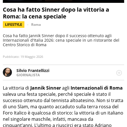
Cosa ha fatto Sinner dopo la vittoria a
Roma: la cena speciale
LIFESTYLE
Roma
Cosa ha fatto Jannik Sinner dopo il successo ottenuto agli
Internazionali d'Italia 2026: cena speciale in un ristorante del
Centro Storico di Roma
Pubblicato:
19 Maggio 2026
Silvio Frantellizzi
GIORNALISTA
Giornalista pubblicista. Da oltre dieci anni si occupa di
informazione sul web, scrivendo di sport, attualità,
La vittoria di
Jannik Sinner
agli
Internazionali di Roma
cronaca, motori, spettacolo e videogame.
valeva una festa speciale, perché speciale è stato il
successo ottenuto dal tennista altoatesino. Non si tratta
di uno Slam, ma quanto accaduto sulla terra rossa del
Foro Italico è qualcosa di storico: la vittoria di un italiano
nel singolare maschile, infatti, mancava da
cinquant’anni. L’ultimo a riuscirci era stato Adriano