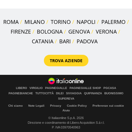
ROMA
MILANO
TORINO
NAPOLI
PALERMO
FIRENZE
BOLOGNA
GENOVA
VERONA
CATANIA
BARI
PADOVA
TROVA AZIENDE
LIBERO
VIRGILIO
PAGINEGIALLE
PAGINEGIALLE SHOP
PGCASA
PAGINEBIANCHE
TUTTOCITTÀ
DILEI
SIVIAGGIA
QUIFINANZA
BUONISSIMO
SUPEREVA
Chi siamo
Note Legali
Privacy
Cookie Policy
Preferenze sui cookie
Aiuto
© Italiaonline S.p.A. 2026
Direzione e coordinamento di Libero Acquisition S.á r.l.
P. IVA 03970540963