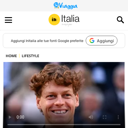
QUESTO
SITO
CONTRIBUISCE
ALL’AUDIENCE
DI
Aggiungi
Aggiungi
InItalia
alle tue fonti Google preferite
HOME
LIFESTYLE