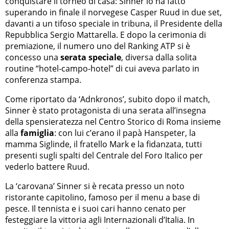
conquistare il torneo di casa: Sinner lo ha fatto
superando in finale il norvegese Casper Ruud in due set,
davanti a un tifoso speciale in tribuna, il Presidente della
Repubblica Sergio Mattarella. E dopo la cerimonia di
premiazione, il numero uno del Ranking ATP si è
concesso una
serata speciale
, diversa dalla solita
routine “hotel-campo-hotel” di cui aveva parlato in
conferenza stampa.
Come riportato da ‘Adnkronos’, subito dopo il match,
Sinner è stato protagonista di una serata all’insegna
della spensieratezza nel Centro Storico di Roma insieme
alla
famiglia
: con lui c’erano il papà Hanspeter, la
mamma Siglinde, il fratello Mark e la fidanzata, tutti
presenti sugli spalti del Centrale del Foro Italico per
vederlo battere Ruud.
La ‘carovana’ Sinner si è recata presso un noto
ristorante capitolino, famoso per il menu a base di
pesce. Il tennista e i suoi cari hanno cenato per
festeggiare la vittoria agli Internazionali d’Italia. In