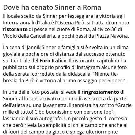
Dove ha cenato Sinner a Roma
Il locale scelto da Sinner per festeggiare la vittoria agli
Internazionali d’Italia
è l’Osteria Pirò: si tratta di un noto
ristorante
di pesce nel cuore di Roma, al civico 36 di
Vicolo della Cancelleria, a pochi passi da Piazza Navona.
La cena di Jannik Sinner e famiglia si è svolta in un clima
gioviale a poche ore di distanza dal successo ottenuto
sul Centrale del
Foro Italico
. Il ristorante capitolino ha
pubblicato sul proprio profilo di Instagram alcune foto
della serata, corredate dalla didascalia: “Niente tie-
break: da Pirò è vittoria al primo assaggio per Sinner!”.
In una delle foto postate, si vede il
ringraziamento
di
Sinner al locale, arrivato con una frase scritta da parte
dell’atleta su una lavagnetta. Il tennista ha scritto “Grazie
mille di tutto! Cibo buonissimo con persone top”,
lasciando il suo autografo. Un piccolo gesto di cortesia
che però rivela la semplicità di chi è campione anche al
di fuori del campo da gioco e spiega ulteriormente