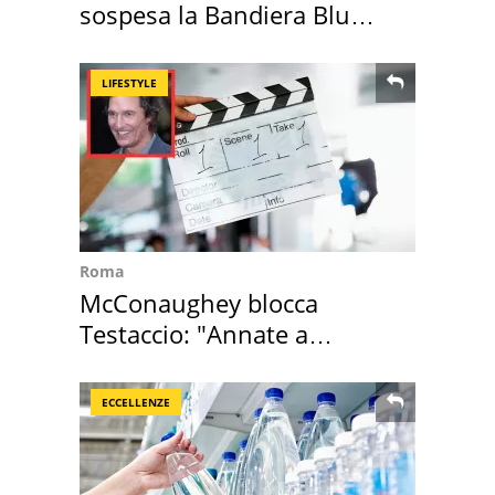
sospesa la Bandiera Blu
2026
LIFESTYLE
Roma
McConaughey blocca
Testaccio: "Annate a
Positano a rompe er c..."
ECCELLENZE