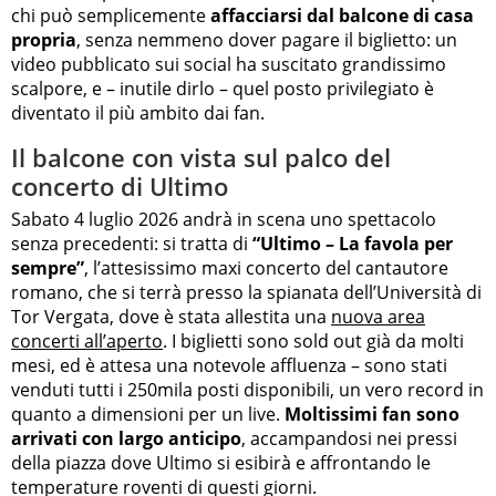
chi può semplicemente
affacciarsi dal balcone di casa
propria
, senza nemmeno dover pagare il biglietto: un
video pubblicato sui social ha suscitato grandissimo
scalpore, e – inutile dirlo – quel posto privilegiato è
diventato il più ambito dai fan.
Il balcone con vista sul palco del
concerto di Ultimo
Sabato 4 luglio 2026 andrà in scena uno spettacolo
senza precedenti: si tratta di
“Ultimo – La favola per
sempre”
, l’attesissimo maxi concerto del cantautore
romano, che si terrà presso la spianata dell’Università di
Tor Vergata, dove è stata allestita una
nuova area
concerti all’aperto
. I biglietti sono sold out già da molti
mesi, ed è attesa una notevole affluenza – sono stati
venduti tutti i 250mila posti disponibili, un vero record in
quanto a dimensioni per un live.
Moltissimi fan sono
arrivati con largo anticipo
, accampandosi nei pressi
della piazza dove Ultimo si esibirà e affrontando le
temperature roventi di questi giorni.