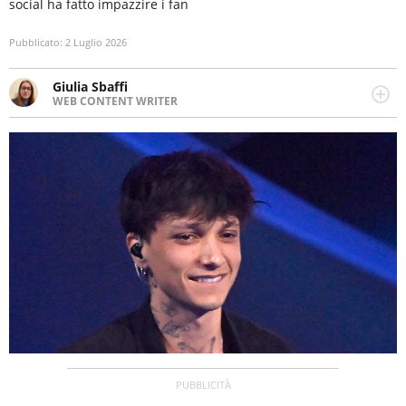
social ha fatto impazzire i fan
Pubblicato:
2 Luglio 2026
Giulia Sbaffi
WEB CONTENT WRITER
Web content writer appassionata di belle storie e di
viaggi, scrive da quando ne ha memoria. Curiosa per
natura, le piace tenersi informata su ciò che accade
intorno a lei.