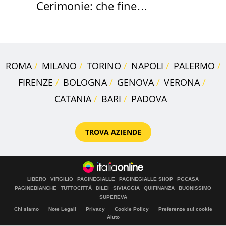
Cerimonie: che fine
faranno i mobili
ROMA
MILANO
TORINO
NAPOLI
PALERMO
FIRENZE
BOLOGNA
GENOVA
VERONA
CATANIA
BARI
PADOVA
TROVA AZIENDE
LIBERO
VIRGILIO
PAGINEGIALLE
PAGINEGIALLE SHOP
PGCASA
PAGINEBIANCHE
TUTTOCITTÀ
DILEI
SIVIAGGIA
QUIFINANZA
BUONISSIMO
SUPEREVA
Chi siamo
Note Legali
Privacy
Cookie Policy
Preferenze sui cookie
Aiuto