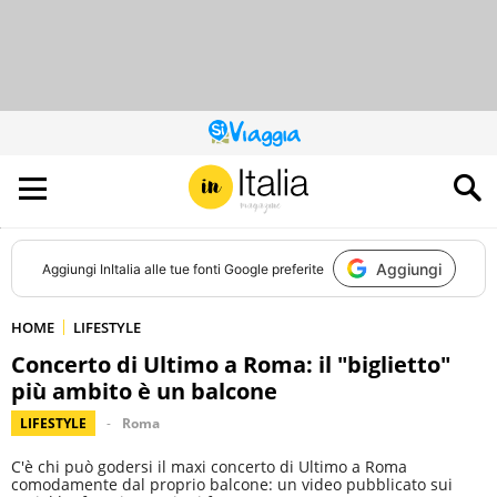
QUESTO
SITO
CONTRIBUISCE
ALL’AUDIENCE
DI
Aggiungi
Aggiungi
InItalia
alle tue fonti Google preferite
HOME
LIFESTYLE
Concerto di Ultimo a Roma: il "biglietto"
più ambito è un balcone
LIFESTYLE
Roma
C'è chi può godersi il maxi concerto di Ultimo a Roma
comodamente dal proprio balcone: un video pubblicato sui