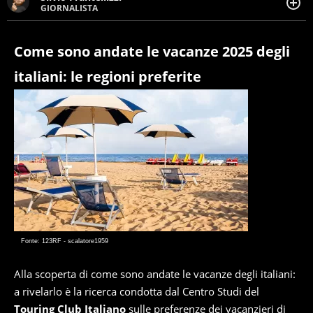
GIORNALISTA
Giornalista pubblicista. Da oltre dieci anni si occupa di
informazione sul web, scrivendo di sport, attualità,
cronaca, motori, spettacolo e videogame.
Come sono andate le vacanze 2025 degli
italiani: le regioni preferite
Fonte: 123RF - scalatore1959
Alla scoperta di come sono andate le vacanze degli italiani:
a rivelarlo è la ricerca condotta dal Centro Studi del
Touring Club Italiano
sulle preferenze dei vacanzieri di