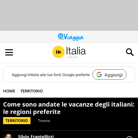
QUESTO
SITO
CONTRIBUISCE
ALL’AUDIENCE
DI
Aggiungi
Aggiungi
InItalia
alle tue fonti Google preferite
HOME
TERRITORIO
Come sono andate le vacanze degli italiani:
le regioni preferite
TERRITORIO
Trento
Silvio Frantellizzi