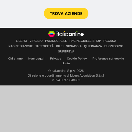
TROVA AZIENDE
LIBERO
VIRGILIO
PAGINEGIALLE
PAGINEGIALLE SHOP
PGCASA
PAGINEBIANCHE
TUTTOCITTÀ
DILEI
SIVIAGGIA
QUIFINANZA
BUONISSIMO
SUPEREVA
Chi siamo
Note Legali
Privacy
Cookie Policy
Preferenze sui cookie
Aiuto
© Italiaonline S.p.A. 2026
Direzione e coordinamento di Libero Acquisition S.á r.l.
P. IVA 03970540963