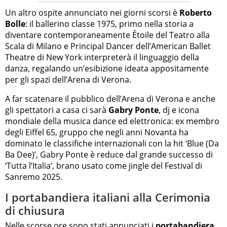
Un altro ospite annunciato nei giorni scorsi è
Roberto
Bolle
: il ballerino classe 1975, primo nella storia a
diventare contemporaneamente Étoile del Teatro alla
Scala di Milano e Principal Dancer dell’American Ballet
Theatre di New York interpreterà il linguaggio della
danza, regalando un’esibizione ideata appositamente
per gli spazi dell’Arena di Verona.
A far scatenare il pubblico dell’Arena di Verona e anche
gli spettatori a casa ci sarà
Gabry Ponte
, dj e icona
mondiale della musica dance ed elettronica: ex membro
degli Eiffel 65, gruppo che negli anni Novanta ha
dominato le classifiche internazionali con la hit ‘Blue (Da
Ba Dee)’, Gabry Ponte è reduce dal grande successo di
‘Tutta l’Italia’, brano usato come jingle del Festival di
Sanremo 2025.
I portabandiera italiani alla Cerimonia
di chiusura
Nelle scorse ore sono stati annunciati i
portabandiera