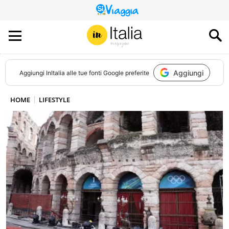
QUESTO
SITO
CONTRIBUISCE
ALL’AUDIENCE
DI
Aggiungi
Aggiungi
InItalia
alle tue fonti Google preferite
HOME
LIFESTYLE