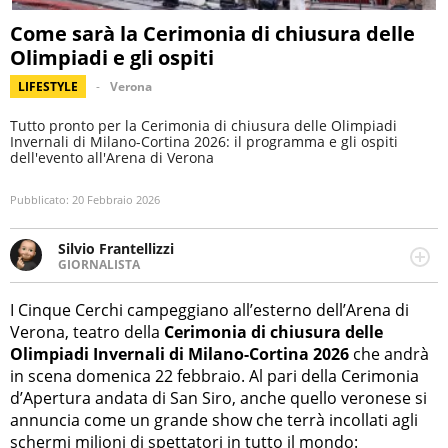
Come sarà la Cerimonia di chiusura delle
Olimpiadi e gli ospiti
LIFESTYLE
Verona
Tutto pronto per la Cerimonia di chiusura delle Olimpiadi
Invernali di Milano-Cortina 2026: il programma e gli ospiti
dell'evento all'Arena di Verona
Pubblicato:
20 Febbraio 2026
Silvio Frantellizzi
GIORNALISTA
Giornalista pubblicista. Da oltre dieci anni si occupa di
informazione sul web, scrivendo di sport, attualità,
I Cinque Cerchi campeggiano all’esterno dell’Arena di
cronaca, motori, spettacolo e videogame.
Verona, teatro della
Cerimonia di chiusura delle
Olimpiadi Invernali di Milano-Cortina 2026
che andrà
in scena domenica 22 febbraio. Al pari della Cerimonia
d’Apertura andata di San Siro, anche quello veronese si
annuncia come un grande show che terrà incollati agli
schermi milioni di spettatori in tutto il mondo: