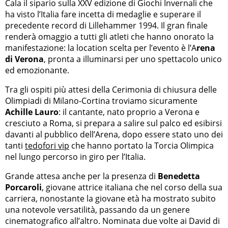
Cala il sipario sulla XXV edizione di Giochi Invernali che
ha visto l’Italia fare incetta di medaglie e superare il
precedente record di Lillehammer 1994. Il gran finale
renderà omaggio a tutti gli atleti che hanno onorato la
manifestazione: la location scelta per l’evento è l’A
rena
di Verona
, pronta a illuminarsi per uno spettacolo unico
ed emozionante.
Tra gli ospiti più attesi della Cerimonia di chiusura delle
Olimpiadi di Milano-Cortina troviamo sicuramente
Achille Lauro
: il cantante, nato proprio a Verona e
cresciuto a Roma, si prepara a salire sul palco ed esibirsi
davanti al pubblico dell’Arena, dopo essere stato uno dei
tanti
tedofori vip
che hanno portato la Torcia Olimpica
nel lungo percorso in giro per l’Italia.
Grande attesa anche per la presenza di
Benedetta
Porcaroli
, giovane attrice italiana che nel corso della sua
carriera, nonostante la giovane età ha mostrato subito
una notevole versatilità, passando da un genere
cinematografico all’altro. Nominata due volte ai David di