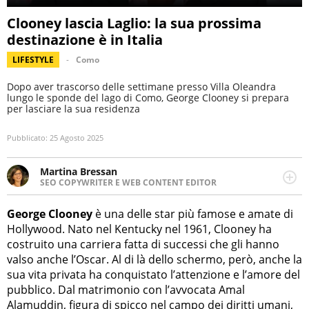
Clooney lascia Laglio: la sua prossima
destinazione è in Italia
LIFESTYLE
Como
Dopo aver trascorso delle settimane presso Villa Oleandra
lungo le sponde del lago di Como, George Clooney si prepara
per lasciare la sua residenza
Pubblicato:
25 Agosto 2025
Martina Bressan
SEO COPYWRITER E WEB CONTENT EDITOR
Appassionata di viaggi, di trail running e di yoga, ama
scoprire nuovi posti e nuove culture. Curiosa,
George Clooney
è una delle star più famose e amate di
determinata e intraprendente adora leggere ma
Hollywood. Nato nel Kentucky nel 1961, Clooney ha
soprattutto scrivere.
costruito una carriera fatta di successi che gli hanno
valso anche l’Oscar. Al di là dello schermo, però, anche la
sua vita privata ha conquistato l’attenzione e l’amore del
pubblico. Dal matrimonio con l’avvocata Amal
Alamuddin, figura di spicco nel campo dei diritti umani,