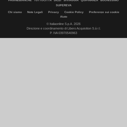
PAGINEBIANCHE
TUTTOCITTÀ
DILEI
SIVIAGGIA
QUIFINANZA
BUONISSIMO
SUPEREVA
Chi siamo
Note Legali
Privacy
Cookie Policy
Preferenze sui cookie
Aiuto
© Italiaonline S.p.A. 2026
Direzione e coordinamento di Libero Acquisition S.á r.l.
P. IVA 03970540963