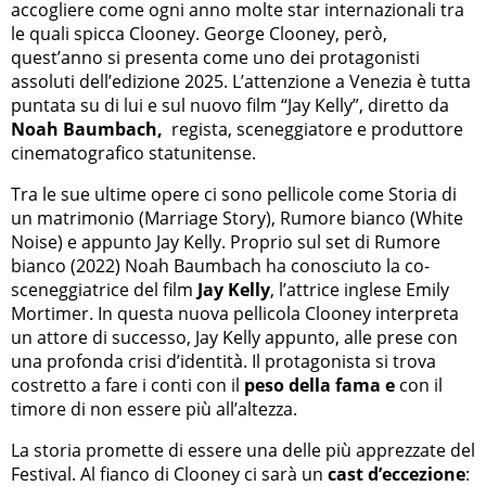
accogliere come ogni anno molte star internazionali tra
le quali spicca Clooney. George Clooney, però,
quest’anno si presenta come uno dei protagonisti
assoluti dell’edizione 2025. L’attenzione a Venezia è tutta
puntata su di lui e sul nuovo film “Jay Kelly”, diretto da
Noah Baumbach,
regista, sceneggiatore e produttore
cinematografico statunitense.
Tra le sue ultime opere ci sono pellicole come Storia di
un matrimonio (Marriage Story), Rumore bianco (White
Noise) e appunto Jay Kelly. Proprio sul set di Rumore
bianco (2022) Noah Baumbach ha conosciuto la co-
sceneggiatrice del film
Jay Kelly
, l’attrice inglese Emily
Mortimer. In questa nuova pellicola Clooney interpreta
un attore di successo, Jay Kelly appunto, alle prese con
una profonda crisi d’identità. Il protagonista si trova
costretto a fare i conti con il
peso della fama e
con il
timore di non essere più all’altezza.
La storia promette di essere una delle più apprezzate del
Festival. Al fianco di Clooney ci sarà un
cast d’eccezione
: