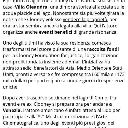
È proprio a Laglio che Clooney ha trovato la sua seconda
casa,
Villa Oleandra,
una dimora storica affacciata sulle
acque placide del lago. Nonostante sia più volte girata la
notizia che Clooney volesse
vendere la proprietà,
per
ora la star sembra ancora legata alla villa. Qui l’attore
organizza anche
eventi benefici
di grande risonanza.
Uno degli ultimi ha visto la sua residenza comasca
trasformarsi nel cuore pulsante di una
raccolta fondi
per la Clooney Foundation for Justice, l’organizzazione
non-profit fondata insieme ad Amal. L’iniziativa ha
attirato sedici benefattori
da Asia, Medio Oriente e Stati
Uniti, pronti a versare cifre comprese tra i 60 mila e i 173
mila dollari per partecipare a cinque giorni di esperienze
uniche.
Dopo aver trascorso settimane nel
lago di Como
, tra
eventi e relax, Clooney si prepara ora per andare
a
Venezia.
L’attore americano è infatti atteso al Lido per
partecipare alla 82ª Mostra Internazionale d’Arte
Cinematografica, uno degli eventi più prestigiosi del