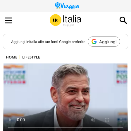
QUESTO
SITO
CONTRIBUISCE
ALL’AUDIENCE
DI
Aggiungi
Aggiungi
InItalia
alle tue fonti Google preferite
HOME
LIFESTYLE