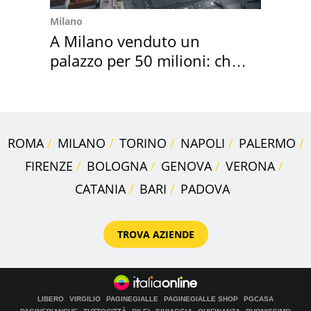
Milano
A Milano venduto un
palazzo per 50 milioni: chi
l'ha comprato
ROMA
MILANO
TORINO
NAPOLI
PALERMO
FIRENZE
BOLOGNA
GENOVA
VERONA
CATANIA
BARI
PADOVA
TROVA AZIENDE
LIBERO
VIRGILIO
PAGINEGIALLE
PAGINEGIALLE SHOP
PGCASA