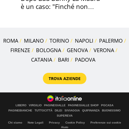
è un caso: "Finché non
scappa il morto"
ROMA
MILANO
TORINO
NAPOLI
PALERMO
FIRENZE
BOLOGNA
GENOVA
VERONA
CATANIA
BARI
PADOVA
TROVA AZIENDE
LIBERO
VIRGILIO
PAGINEGIALLE
PAGINEGIALLE SHOP
PGCASA
PAGINEBIANCHE
TUTTOCITTÀ
DILEI
SIVIAGGIA
QUIFINANZA
BUONISSIMO
SUPEREVA
Chi siamo
Note Legali
Privacy
Cookie Policy
Preferenze sui cookie
Aiuto