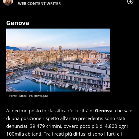
WEB CONTENT WRITER
Web content writer appassionata di belle storie e di
viaggi, scrive da quando ne ha memoria. Curiosa per
natura, le piace tenersi informata su ciò che accade
Genova
intorno a lei.
Fonte: iStock | Ph. pawel.gaul
Al decimo posto in classifica c'è la città di
Genova
, che sale
di una posizione rispetto all'anno precedente: sono stati
denunciati 39.479 crimini, ovvero poco più di 4.800 ogni
100mila abitanti. Tra i reati più diffusi ci sono i
furti
e i