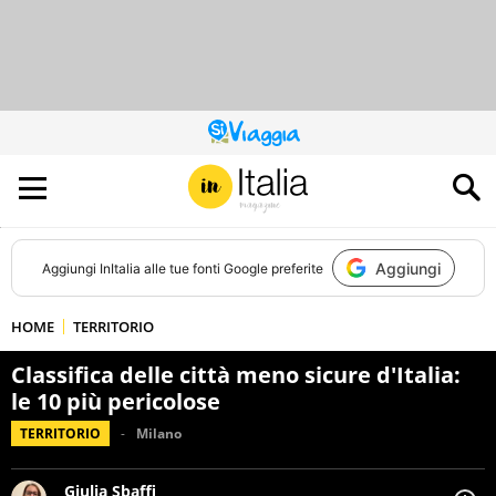
QUESTO
SITO
CONTRIBUISCE
ALL’AUDIENCE
DI
Aggiungi
Aggiungi
InItalia
alle tue fonti Google preferite
HOME
TERRITORIO
Classifica delle città meno sicure d'Italia:
le 10 più pericolose
TERRITORIO
Milano
Giulia Sbaffi