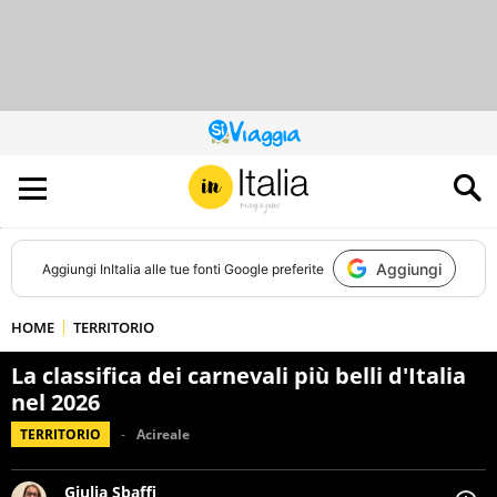
QUESTO
SITO
CONTRIBUISCE
ALL’AUDIENCE
DI
Aggiungi
Aggiungi
InItalia
alle tue fonti Google preferite
HOME
TERRITORIO
La classifica dei carnevali più belli d'Italia
nel 2026
TERRITORIO
Acireale
Giulia Sbaffi