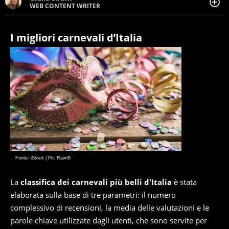
WEB CONTENT WRITER
Web content writer appassionata di belle storie e di
viaggi, scrive da quando ne ha memoria. Curiosa per
natura, le piace tenersi informata su ciò che accade
I migliori carnevali d’Italia
intorno a lei.
Fonte: iStock | Ph. Rawf8
La
classifica dei carnevali più belli d'Italia
è stata
elaborata sulla base di tre parametri: il numero
complessivo di recensioni, la media delle valutazioni e le
parole chiave utilizzate dagli utenti, che sono servite per