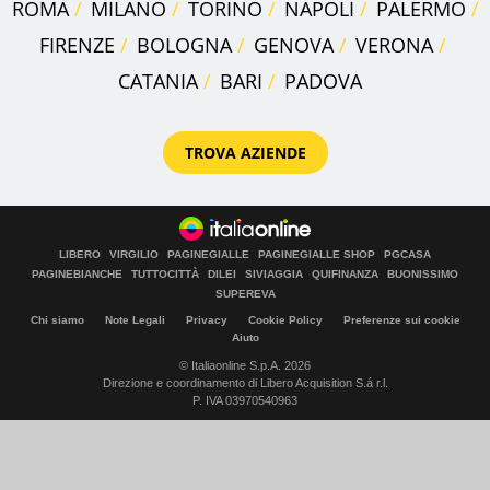
ROMA
MILANO
TORINO
NAPOLI
PALERMO
FIRENZE
BOLOGNA
GENOVA
VERONA
CATANIA
BARI
PADOVA
TROVA AZIENDE
LIBERO
VIRGILIO
PAGINEGIALLE
PAGINEGIALLE SHOP
PGCASA
PAGINEBIANCHE
TUTTOCITTÀ
DILEI
SIVIAGGIA
QUIFINANZA
BUONISSIMO
SUPEREVA
Chi siamo
Note Legali
Privacy
Cookie Policy
Preferenze sui cookie
Aiuto
© Italiaonline S.p.A. 2026
Direzione e coordinamento di Libero Acquisition S.á r.l.
P. IVA 03970540963