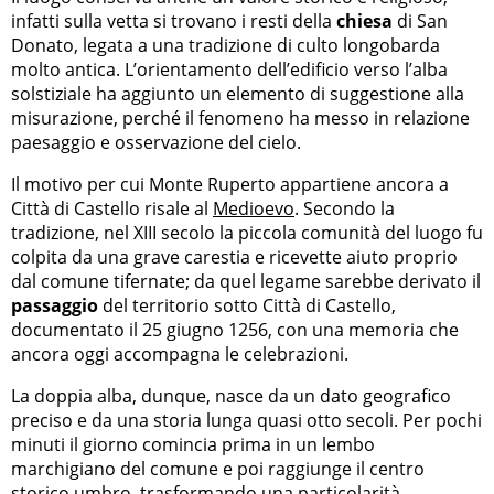
infatti sulla vetta si trovano i resti della
chiesa
di San
Donato, legata a una tradizione di culto longobarda
molto antica. L’orientamento dell’edificio verso l’alba
solstiziale ha aggiunto un elemento di suggestione alla
misurazione, perché il fenomeno ha messo in relazione
paesaggio e osservazione del cielo.
Il motivo per cui Monte Ruperto appartiene ancora a
Città di Castello risale al
Medioevo
. Secondo la
tradizione, nel XIII secolo la piccola comunità del luogo fu
colpita da una grave carestia e ricevette aiuto proprio
dal comune tifernate; da quel legame sarebbe derivato il
passaggio
del territorio sotto Città di Castello,
documentato il 25 giugno 1256, con una memoria che
ancora oggi accompagna le celebrazioni.
La doppia alba, dunque, nasce da un dato geografico
preciso e da una storia lunga quasi otto secoli. Per pochi
minuti il giorno comincia prima in un lembo
marchigiano del comune e poi raggiunge il centro
storico umbro, trasformando una particolarità