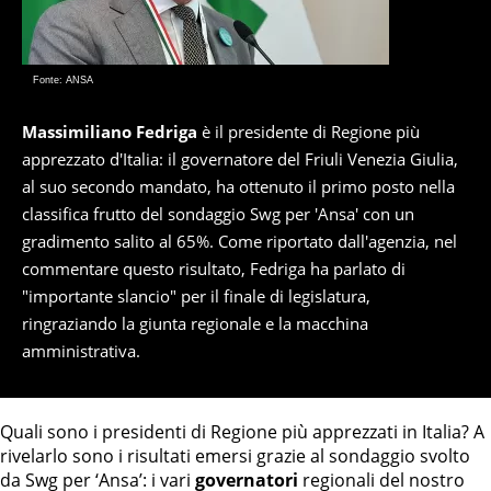
Fonte: ANSA
Massimiliano Fedriga
è il presidente di Regione più
apprezzato d'Italia: il governatore del Friuli Venezia Giulia,
al suo secondo mandato, ha ottenuto il primo posto nella
classifica frutto del sondaggio Swg per 'Ansa' con un
gradimento salito al 65%. Come riportato dall'agenzia, nel
commentare questo risultato, Fedriga ha parlato di
"importante slancio" per il finale di legislatura,
ringraziando la giunta regionale e la macchina
amministrativa.
Quali sono i presidenti di Regione più apprezzati in Italia? A
rivelarlo sono i risultati emersi grazie al sondaggio svolto
da Swg per ‘Ansa’: i vari
governatori
regionali del nostro