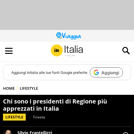
QUESTO
SITO
CONTRIBUISCE
ALL’AUDIENCE
DI
Aggiungi
Aggiungi
InItalia
alle tue fonti Google preferite
HOME
LIFESTYLE
Chi sono i presidenti di Regione più
apprezzati in Italia
LIFESTYLE
Trieste
Silvio Frantellizzi