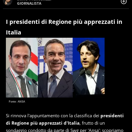
GIORNALISTA
Giornalista pubblicista. Da oltre dieci anni si occupa di
informazione sul web, scrivendo di sport, attualità,
cronaca, motori, spettacolo e videogame.
I presidenti di Regione più apprezzati in
Italia
Fonte: ANSA
Si rinnova l'appuntamento con la classifica dei
presidenti
di Regione più apprezzati d'Italia
, frutto di un
sondaggio condotto da parte di Swg per 'Ansa': scopriamo