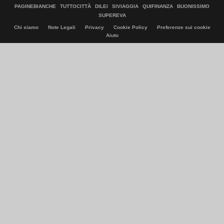
PAGINEBIANCHE
TUTTOCITTÀ
DILEI
SIVIAGGIA
QUIFINANZA
BUONISSIMO
SUPEREVA
Chi siamo
Note Legali
Privacy
Cookie Policy
Preferenze sui cookie
Aiuto
© Italiaonline S.p.A. 2026
Direzione e coordinamento di Libero Acquisition S.á r.l.
P. IVA 03970540963