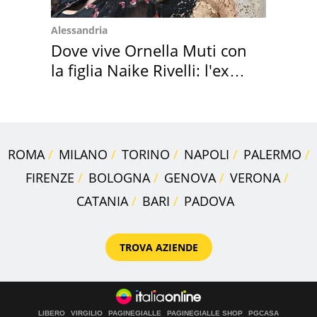
Alessandria
Dove vive Ornella Muti con
la figlia Naike Rivelli: l'ex
abbazia
ROMA
MILANO
TORINO
NAPOLI
PALERMO
FIRENZE
BOLOGNA
GENOVA
VERONA
CATANIA
BARI
PADOVA
TROVA AZIENDE
LIBERO
VIRGILIO
PAGINEGIALLE
PAGINEGIALLE SHOP
PGCASA