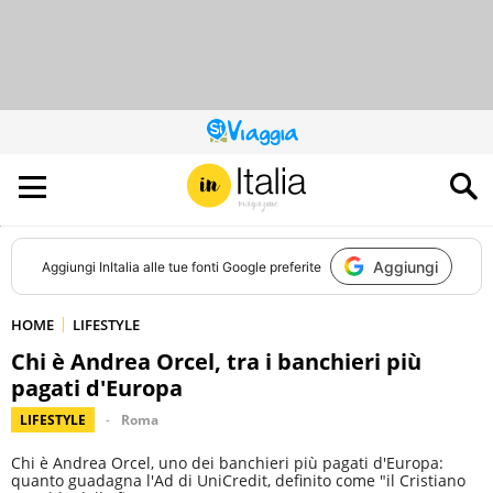
QUESTO
SITO
CONTRIBUISCE
ALL’AUDIENCE
DI
Aggiungi
Aggiungi
InItalia
alle tue fonti Google preferite
HOME
LIFESTYLE
Chi è Andrea Orcel, tra i banchieri più
pagati d'Europa
LIFESTYLE
Roma
Chi è Andrea Orcel, uno dei banchieri più pagati d'Europa:
quanto guadagna l'Ad di UniCredit, definito come "il Cristiano