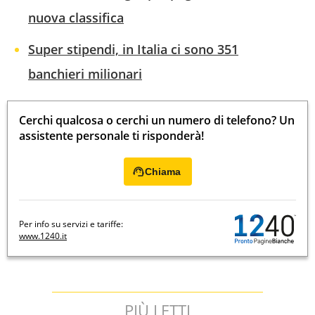
nuova classifica
Super stipendi, in Italia ci sono 351
banchieri milionari
Cerchi qualcosa o cerchi un numero di telefono? Un
assistente personale ti risponderà!
Chiama
Per info su servizi e tariffe:
www.1240.it
PIÙ LETTI