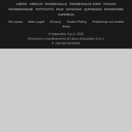
LIBERO
VIRGILIO
PAGINEGIALLE
PAGINEGIALLE SHOP
PGCASA
PAGINEBIANCHE
TUTTOCITTÀ
DILEI
SIVIAGGIA
QUIFINANZA
BUONISSIMO
SUPEREVA
Chi siamo
Note Legali
Privacy
Cookie Policy
Preferenze sui cookie
Aiuto
© Italiaonline S.p.A. 2026
Direzione e coordinamento di Libero Acquisition S.á r.l.
P. IVA 03970540963