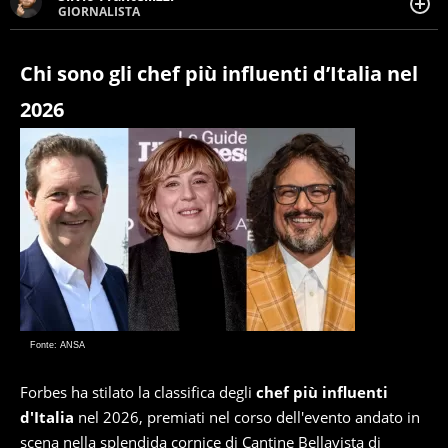
GIORNALISTA
Giornalista pubblicista. Da oltre dieci anni si occupa di
informazione sul web, scrivendo di sport, attualità,
cronaca, motori, spettacolo e videogame.
Chi sono gli chef più influenti d’Italia nel
2026
Fonte: ANSA
Forbes ha stilato la classifica degli
chef più influenti
d'Italia
nel 2026, premiati nel corso dell'evento andato in
scena nella splendida cornice di Cantine Bellavista di