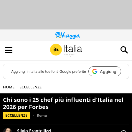
QUESTO
SITO
CONTRIBUISCE
ALL’AUDIENCE
DI
Aggiungi
Aggiungi
InItalia
alle tue fonti Google preferite
HOME
ECCELLENZE
Chi sono i 25 chef più influenti d'Italia nel
2026 per Forbes
ECCELLENZE
Roma
Silvio Frantellizzi