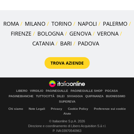
ROMA
MILANO
TORINO
NAPOLI
PALERMO
FIRENZE
BOLOGNA
GENOVA
VERONA
CATANIA
BARI
PADOVA
TROVA AZIENDE
LIBERO
VIRGILIO
PAGINEGIALLE
PAGINEGIALLE SHOP
PGCASA
PAGINEBIANCHE
TUTTOCITTÀ
DILEI
SIVIAGGIA
QUIFINANZA
BUONISSIMO
SUPEREVA
Chi siamo
Note Legali
Privacy
Cookie Policy
Preferenze sui cookie
Aiuto
© Italiaonline S.p.A. 2026
Direzione e coordinamento di Libero Acquisition S.á r.l.
P. IVA 03970540963