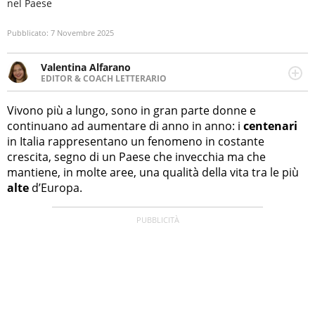
nel Paese
Pubblicato:
7 Novembre 2025
Valentina Alfarano
EDITOR & COACH LETTERARIO
LINKEDIN
Lavorare con le storie è la mia missione! Specializzata in
INSTAGRAM
storytelling di viaggi, lavoro come editor di narrativa e
Vivono più a lungo, sono in gran parte donne e
coach di scrittura creativa.
continuano ad aumentare di anno in anno: i
centenari
in Italia rappresentano un fenomeno in costante
crescita, segno di un Paese che invecchia ma che
mantiene, in molte aree, una qualità della vita tra le più
alte
d’Europa.