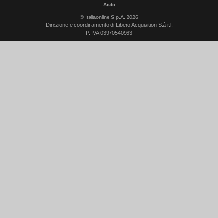
Aiuto
© Italiaonline S.p.A. 2026
Direzione e coordinamento di Libero Acquisition S.á r.l.
P. IVA 03970540963