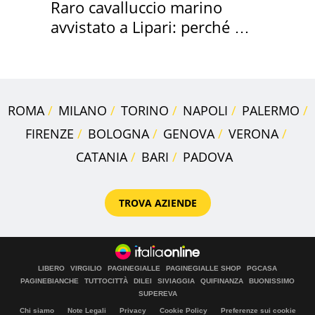
Raro cavalluccio marino
avvistato a Lipari: perché è
speciale
ROMA
MILANO
TORINO
NAPOLI
PALERMO
FIRENZE
BOLOGNA
GENOVA
VERONA
CATANIA
BARI
PADOVA
TROVA AZIENDE
LIBERO
VIRGILIO
PAGINEGIALLE
PAGINEGIALLE SHOP
PGCASA
PAGINEBIANCHE
TUTTOCITTÀ
DILEI
SIVIAGGIA
QUIFINANZA
BUONISSIMO
SUPEREVA
Chi siamo
Note Legali
Privacy
Cookie Policy
Preferenze sui cookie