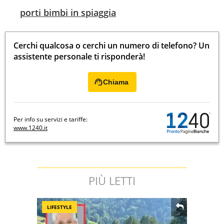
porti bimbi in spiaggia
Cerchi qualcosa o cerchi un numero di telefono? Un
assistente personale ti risponderà!
Chiama
Per info su servizi e tariffe:
www.1240.it
PIÙ LETTI
LIFESTYLE