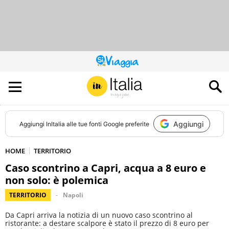
QUESTO
SITO
CONTRIBUISCE
ALL’AUDIENCE
DI
Aggiungi
Aggiungi
InItalia
alle tue fonti Google preferite
HOME
TERRITORIO
Caso scontrino a Capri, acqua a 8 euro e
non solo: è polemica
TERRITORIO
Napoli
Da Capri arriva la notizia di un nuovo caso scontrino al
ristorante: a destare scalpore è stato il prezzo di 8 euro per