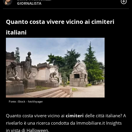
GIORNALISTA
Giornalista pubblicista. Da oltre dieci anni si occupa di
informazione sul web, scrivendo di sport, attualità,
cronaca, motori, spettacolo e videogame.
Quanto costa vivere vicino ai cimiteri
italiani
Fonte: iStock - fotoVoyager
Quanto costa vivere vicino ai
cimiteri
delle città italiane? A
rivelarlo è una ricerca condotta da Immobiliare.it Insights
in vista di Halloween.