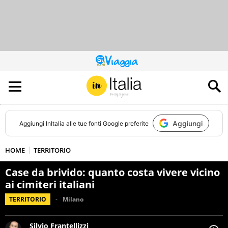
QUESTO
SITO
CONTRIBUISCE
ALL’AUDIENCE
DI
Aggiungi
Aggiungi
InItalia
alle tue fonti Google preferite
HOME
TERRITORIO
Case da brivido: quanto costa vivere vicino
ai cimiteri italiani
TERRITORIO
Milano
Silvio Frantellizzi