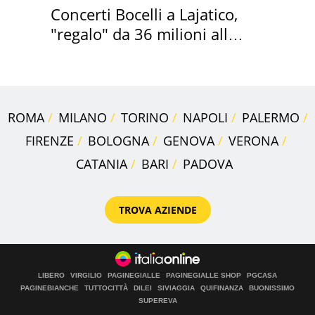
Concerti Bocelli a Lajatico,
"regalo" da 36 milioni alla
Toscana
ROMA
MILANO
TORINO
NAPOLI
PALERMO
FIRENZE
BOLOGNA
GENOVA
VERONA
CATANIA
BARI
PADOVA
TROVA AZIENDE
LIBERO
VIRGILIO
PAGINEGIALLE
PAGINEGIALLE SHOP
PGCASA
PAGINEBIANCHE
TUTTOCITTÀ
DILEI
SIVIAGGIA
QUIFINANZA
BUONISSIMO
SUPEREVA