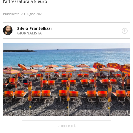
l'attrezzatura a 5 euro
Pubblicato:
8 Giugno 2026
Silvio Frantellizzi
GIORNALISTA
Giornalista pubblicista. Da oltre dieci anni si occupa di
informazione sul web, scrivendo di sport, attualità,
cronaca, motori, spettacolo e videogame.