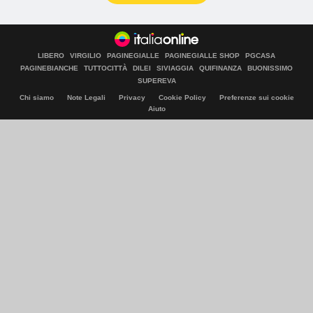
LIBERO
VIRGILIO
PAGINEGIALLE
PAGINEGIALLE SHOP
PGCASA
PAGINEBIANCHE
TUTTOCITTÀ
DILEI
SIVIAGGIA
QUIFINANZA
BUONISSIMO
SUPEREVA
Chi siamo
Note Legali
Privacy
Cookie Policy
Preferenze sui cookie
Aiuto
© Italiaonline S.p.A. 2026
Direzione e coordinamento di Libero Acquisition S.á r.l.
P. IVA 03970540963