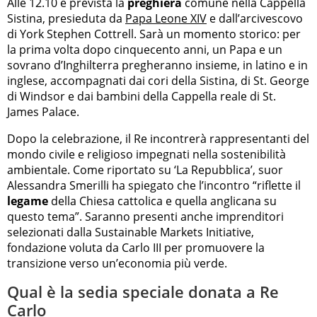
Alle 12.10 è prevista la
preghiera
comune nella Cappella
Sistina, presieduta da
Papa Leone XIV
e dall’arcivescovo
di York Stephen Cottrell. Sarà un momento storico: per
la prima volta dopo cinquecento anni, un Papa e un
sovrano d’Inghilterra pregheranno insieme, in latino e in
inglese, accompagnati dai cori della Sistina, di St. George
di Windsor e dai bambini della Cappella reale di St.
James Palace.
Dopo la celebrazione, il Re incontrerà rappresentanti del
mondo civile e religioso impegnati nella sostenibilità
ambientale. Come riportato su ‘La Repubblica’, suor
Alessandra Smerilli ha spiegato che l’incontro “riflette il
legame
della Chiesa cattolica e quella anglicana su
questo tema”. Saranno presenti anche imprenditori
selezionati dalla Sustainable Markets Initiative,
fondazione voluta da Carlo III per promuovere la
transizione verso un’economia più verde.
Qual è la sedia speciale donata a Re
Carlo