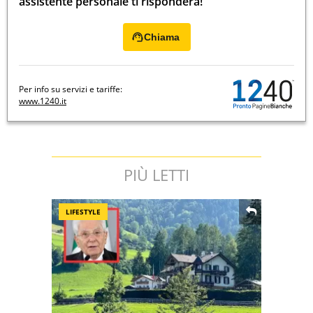
assistente personale ti risponderà!
Chiama
Per info su servizi e tariffe:
www.1240.it
PIÙ LETTI
LIFESTYLE