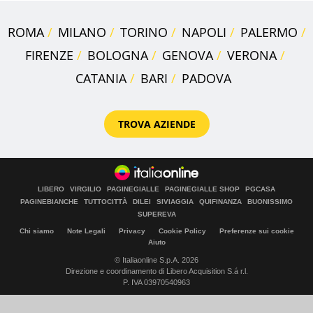
ROMA
MILANO
TORINO
NAPOLI
PALERMO
FIRENZE
BOLOGNA
GENOVA
VERONA
CATANIA
BARI
PADOVA
TROVA AZIENDE
LIBERO
VIRGILIO
PAGINEGIALLE
PAGINEGIALLE SHOP
PGCASA
PAGINEBIANCHE
TUTTOCITTÀ
DILEI
SIVIAGGIA
QUIFINANZA
BUONISSIMO
SUPEREVA
Chi siamo
Note Legali
Privacy
Cookie Policy
Preferenze sui cookie
Aiuto
© Italiaonline S.p.A. 2026
Direzione e coordinamento di Libero Acquisition S.á r.l.
P. IVA 03970540963