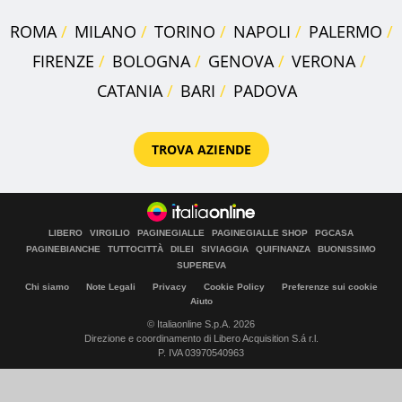
ROMA
MILANO
TORINO
NAPOLI
PALERMO
FIRENZE
BOLOGNA
GENOVA
VERONA
CATANIA
BARI
PADOVA
TROVA AZIENDE
LIBERO
VIRGILIO
PAGINEGIALLE
PAGINEGIALLE SHOP
PGCASA
PAGINEBIANCHE
TUTTOCITTÀ
DILEI
SIVIAGGIA
QUIFINANZA
BUONISSIMO
SUPEREVA
Chi siamo
Note Legali
Privacy
Cookie Policy
Preferenze sui cookie
Aiuto
© Italiaonline S.p.A. 2026
Direzione e coordinamento di Libero Acquisition S.á r.l.
P. IVA 03970540963