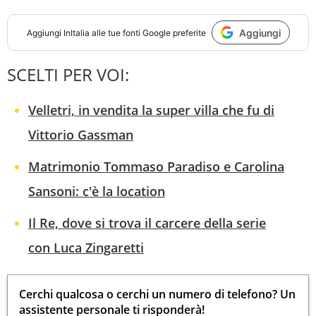
Aggiungi
Aggiungi
InItalia
alle tue fonti Google preferite
SCELTI PER VOI:
Velletri, in vendita la super villa che fu di
Vittorio Gassman
Matrimonio Tommaso Paradiso e Carolina
Sansoni: c'è la location
Il Re, dove si trova il carcere della serie
con Luca Zingaretti
Cerchi qualcosa o cerchi un numero di telefono? Un
assistente personale ti risponderà!