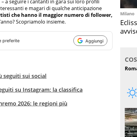
a seguire i cantanti in gara sui loro profili
 interessanti e magari di qualche anticipazione
Milano
tisti che hanno il maggior numero di follower,
Eclis
t’anno? Scopriamolo insieme.
avvis
come
e preferite
Aggiungi
ù seguiti sui social
seguiti su Instagram: la classifica
nremo 2026: le regioni più