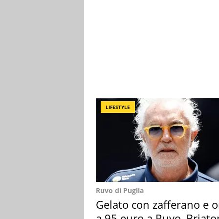
LIFESTYLE
Ruvo di Puglia
Gelato con zafferano e o
a 95 euro a Ruvo, Briato