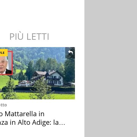
PIÙ LETTI
YLE
otto
o Mattarella in
za in Alto Adige: la
ion scelta