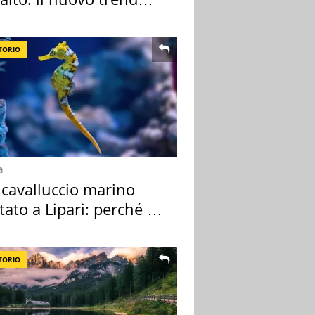
e l'appello
TORIO
a
 cavalluccio marino
tato a Lipari: perché è
ale
TORIO