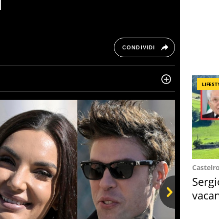
l
CONDIVIDI
LIFEST
ta di belle storie e di viaggi, scrive da quando ne
ra, le piace tenersi informata su ciò che accade
Castelr
Sergi
vacan
locat
Next