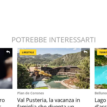
POTREBBE INTERESSARTI
LIFESTYLE
TERRI
Plan de Corones
Belluno
ro
Val Pusteria, la vacanza in
Lago
re
famiglia che diventa un
d'ass