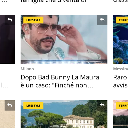
ricordo indimenticabile
2026 
LIFESTYLE
TERRI
Milano
Messin
Dopo Bad Bunny La Maura
Raro
l
è un caso: "Finché non
avvis
scappa il morto"
speci
LIFESTYLE
TERRI