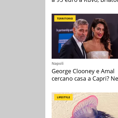
attacca
TERRITORIO
Napoli
George Clooney e Amal
cercano casa a Capri? Ne
mirino una villa
LIFESTYLE