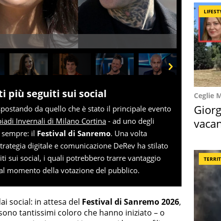
LIFEST
Next
 più seguiti sui social
Ceglie 
Giorg
postando da quello che è stato il principale evento
vacan
iadi Invernali di Milano Cortina
- ad uno degli
i sempre: il
Festival di Sanremo
. Una volta
locat
i strategia digitale e comunicazione DeRev ha stilato
iti sui social, i quali potrebbero trarre vantaggio
TERRI
 al momento della votazione del pubblico.
i social: in attesa del
Festival di Sanremo 2026
,
, sono tantissimi coloro che hanno iniziato – o