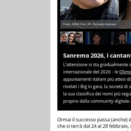
Fonte: ANSA Foto | Ph. Riccardo Antimiani
Sanremo 2026, i cantanti
L'attenzione si sta gradualmente s
internazionale del 2026 - le
Olimp
appuntamenti italiani più attesi d
rivelati i Big in gara, la società d
la sua classifica dei nomi più segu
proprio dalla community digitale
Ormai il successo passa (anche) da
che si terrà dal 24 al 28 febbraio