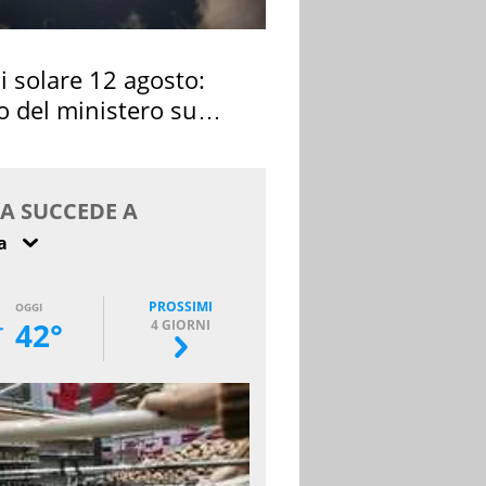
si solare 12 agosto:
o del ministero su
 osservarla