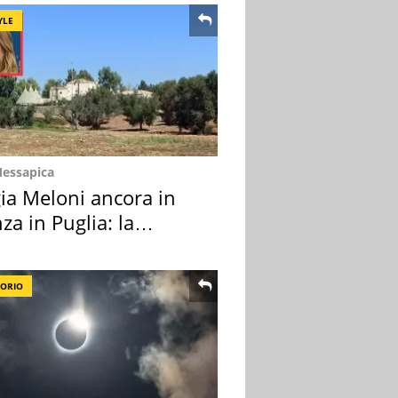
YLE
Messapica
ia Meloni ancora in
za in Puglia: la
ion scelta
TORIO