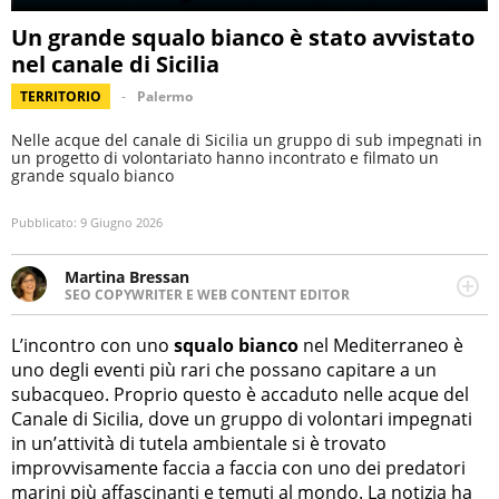
Un grande squalo bianco è stato avvistato
nel canale di Sicilia
TERRITORIO
Palermo
Nelle acque del canale di Sicilia un gruppo di sub impegnati in
un progetto di volontariato hanno incontrato e filmato un
grande squalo bianco
Pubblicato:
9 Giugno 2026
Martina Bressan
SEO COPYWRITER E WEB CONTENT EDITOR
Appassionata di viaggi, di trail running e di yoga, ama
scoprire nuovi posti e nuove culture. Curiosa,
L’incontro con uno
squalo bianco
nel Mediterraneo è
determinata e intraprendente adora leggere ma
uno degli eventi più rari che possano capitare a un
soprattutto scrivere.
subacqueo. Proprio questo è accaduto nelle acque del
Canale di Sicilia, dove un gruppo di volontari impegnati
in un’attività di tutela ambientale si è trovato
improvvisamente faccia a faccia con uno dei predatori
marini più affascinanti e temuti al mondo. La notizia ha