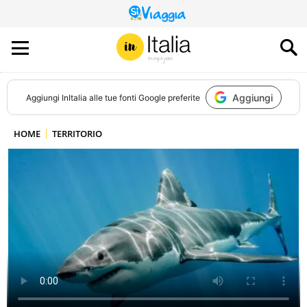
QUESTO
SITO
CONTRIBUISCE
ALL’AUDIENCE
DI
Aggiungi
Aggiungi
InItalia
alle tue fonti Google preferite
HOME
TERRITORIO