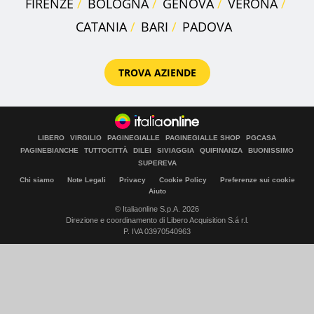
FIRENZE
BOLOGNA
GENOVA
VERONA
CATANIA
BARI
PADOVA
TROVA AZIENDE
LIBERO
VIRGILIO
PAGINEGIALLE
PAGINEGIALLE SHOP
PGCASA
PAGINEBIANCHE
TUTTOCITTÀ
DILEI
SIVIAGGIA
QUIFINANZA
BUONISSIMO
SUPEREVA
Chi siamo
Note Legali
Privacy
Cookie Policy
Preferenze sui cookie
Aiuto
© Italiaonline S.p.A. 2026
Direzione e coordinamento di Libero Acquisition S.á r.l.
P. IVA 03970540963