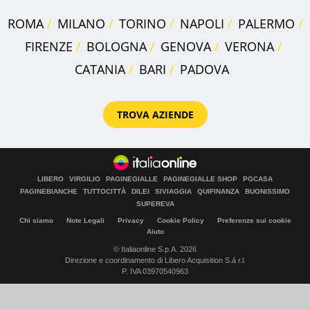
ROMA
MILANO
TORINO
NAPOLI
PALERMO
FIRENZE
BOLOGNA
GENOVA
VERONA
CATANIA
BARI
PADOVA
TROVA AZIENDE
LIBERO
VIRGILIO
PAGINEGIALLE
PAGINEGIALLE SHOP
PGCASA
PAGINEBIANCHE
TUTTOCITTÀ
DILEI
SIVIAGGIA
QUIFINANZA
BUONISSIMO
SUPEREVA
Chi siamo
Note Legali
Privacy
Cookie Policy
Preferenze sui cookie
Aiuto
© Italiaonline S.p.A. 2026
Direzione e coordinamento di Libero Acquisition S.á r.l.
P. IVA 03970540963