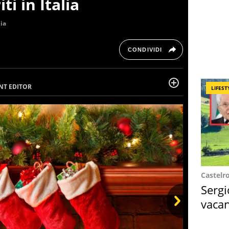
ti in Italia
lia
CONDIVIDI
NT EDITOR
LIFEST
ail running e di yoga, ama scoprire nuovi posti e
erminata e intraprendente adora leggere ma
Castelr
Sergi
vacan
locat
Next