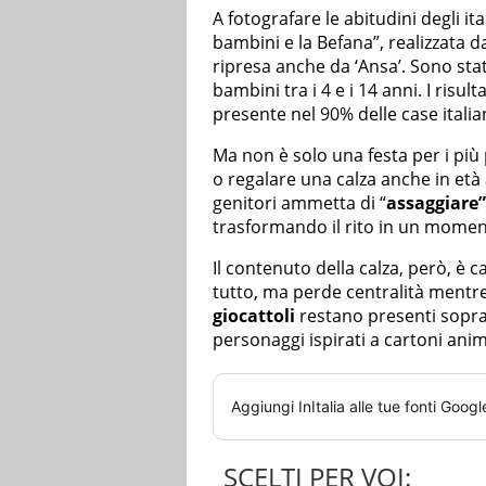
A fotografare le abitudini degli ital
bambini e la Befana”, realizzata 
ripresa anche da ‘Ansa’. Sono stat
bambini tra i 4 e i 14 anni. I risul
presente nel 90% delle case ital
Ma non è solo una festa per i più 
o regalare una calza anche in età
genitori ammetta di “
assaggiare” 
trasformando il rito in un moment
Il contenuto della calza, però, è
tutto, ma perde centralità mentre 
giocattoli
restano presenti soprat
personaggi ispirati a cartoni anim
Aggiungi
InItalia
alle tue fonti Googl
SCELTI PER VOI: