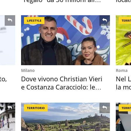
Toscana
semb
LIFESTYLE
TERRI
Milano
Roma
to,
Dove vivono Christian Vieri
Nel L
e Costanza Caracciolo: le
la m
loro case
TERRITORIO
TERRI