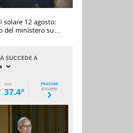
si solare 12 agosto:
o del ministero su
 osservarla