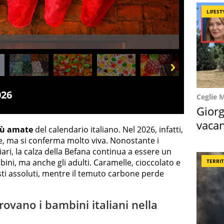
LIFEST
Next
026
Ceglie 
Giorg
vacan
iù amate
del calendario italiano. Nel 2026, infatti,
locat
e, ma si conferma molto viva. Nonostante i
ari, la calza della Befana continua a essere un
ini, ma anche gli adulti. Caramelle, cioccolato e
TERRI
isti assoluti, mentre il temuto carbone perde
trovano i bambini italiani nella