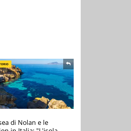
TORIO
ea di Nolan e le
ion in Italia: "L'isola