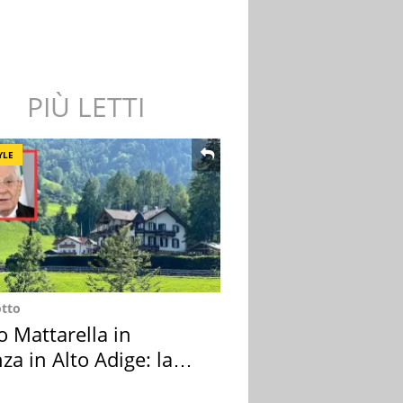
PIÙ LETTI
YLE
otto
o Mattarella in
za in Alto Adige: la
ion scelta