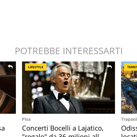
POTREBBE INTERESSARTI
LIFESTYLE
TERRI
Pisa
Trapani
sa
Concerti Bocelli a Lajatico,
Odiss
"regalo" da 36 milioni alla
locat