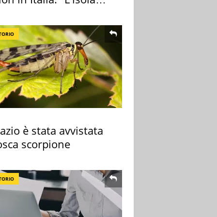
ra Itaca"
TORIO
azio è stata avvistata
osca scorpione
TORIO