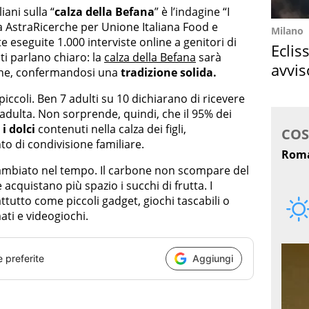
iani sulla “
calza della Befana
” è l’indagine “I
da AstraRicerche per Unione Italiana Food e
Milano
e eseguite 1.000 interviste online a genitori di
Eclis
tati parlano chiaro: la
calza della Befana
sarà
avvis
iane, confermandosi una
tradizione solida.
come
piccoli. Ben 7 adulti su 10 dichiarano di ricevere
 adulta. Non sorprende, quindi, che il 95% dei
i dolci
contenuti nella calza dei figli,
o di condivisione familiare.
 cambiato nel tempo. Il carbone non scompare del
acquistano più spazio i succhi di frutta. I
tutto come piccoli gadget, giochi tascabili o
ati e videogiochi.
e preferite
Aggiungi