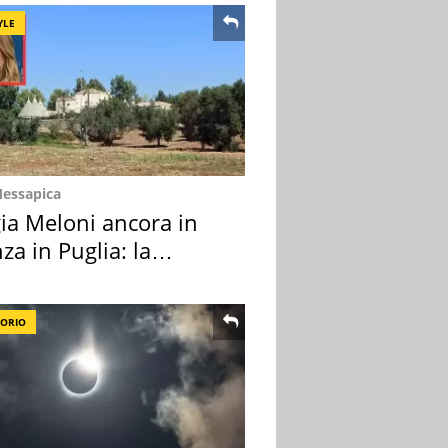
YLE
Messapica
ia Meloni ancora in
za in Puglia: la
ion scelta
TORIO