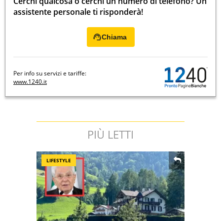
Cerchi qualcosa o cerchi un numero di telefono? Un
assistente personale ti risponderà!
Chiama
Per info su servizi e tariffe:
www.1240.it
PIÙ LETTI
LIFESTYLE