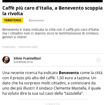
Caffè più caro d'Italia, a Benevento scoppia
la rivolta
TERRITORIO
Benevento
Benevento è stata indicata la città con il caffè più caro d'Italia
ma i cittadini non ci stanno: ecco le testimonianze di sindaco,
gestori e clienti
Pubblicato:
1 Settembre 2025
Silvio Frantellizzi
GIORNALISTA
Giornalista pubblicista. Da oltre dieci anni si occupa di
informazione sul web, scrivendo di sport, attualità,
Una recente ricerca ha indicato
Benevento
come la città
cronaca, motori, spettacolo e videogame.
con il prezzo più alto del caffè: 1,50 euro a tazzina. Un
dato che ha sorpreso molti cittadini, a cominciare da
uno dei più illustri: il sindaco Clemente Mastella, il quale
ha voluto dire la sua sul caso della “tazzulella”.