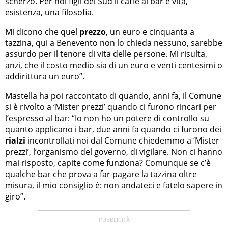
scherzo. Per noi figli del Sud il caffè al bar è vita,
esistenza, una filosofia.
Mi dicono che quel
prezzo
, un euro e cinquanta a
tazzina, qui a Benevento non lo chieda nessuno, sarebbe
assurdo per il tenore di vita delle persone. Mi risulta,
anzi, che il costo medio sia di un euro e venti centesimi o
addirittura un euro”.
Mastella ha poi raccontato di quando, anni fa, il Comune
si è rivolto a ‘Mister prezzi’ quando ci furono rincari per
l’espresso al bar: “Io non ho un potere di controllo su
quanto applicano i bar, due anni fa quando ci furono dei
rialzi
incontrollati noi dal Comune chiedemmo a ‘Mister
prezzi’, l’organismo del governo, di vigilare. Non ci hanno
mai risposto, capite come funziona? Comunque se c’è
qualche bar che prova a far pagare la tazzina oltre
misura, il mio consiglio è: non andateci e fatelo sapere in
giro”.