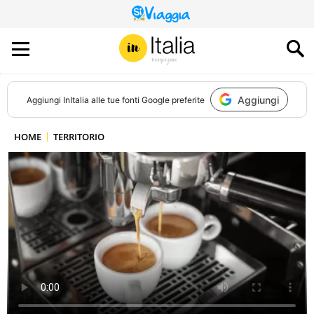
QUESTO
SITO
CONTRIBUISCE
ALL’AUDIENCE
DI
Aggiungi
Aggiungi
InItalia
alle tue fonti Google preferite
HOME
TERRITORIO