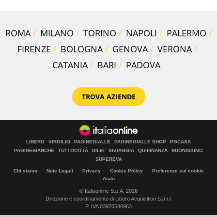
ROMA
MILANO
TORINO
NAPOLI
PALERMO
FIRENZE
BOLOGNA
GENOVA
VERONA
CATANIA
BARI
PADOVA
TROVA AZIENDE
LIBERO
VIRGILIO
PAGINEGIALLE
PAGINEGIALLE SHOP
PGCASA
PAGINEBIANCHE
TUTTOCITTÀ
DILEI
SIVIAGGIA
QUIFINANZA
BUONISSIMO
SUPEREVA
Chi siamo
Note Legali
Privacy
Cookie Policy
Preferenze sui cookie
Aiuto
© Italiaonline S.p.A. 2026
Direzione e coordinamento di Libero Acquisition S.á r.l.
P. IVA 03970540963