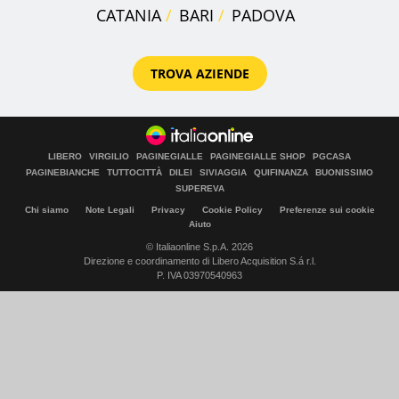
CATANIA
BARI
PADOVA
TROVA AZIENDE
LIBERO
VIRGILIO
PAGINEGIALLE
PAGINEGIALLE SHOP
PGCASA
PAGINEBIANCHE
TUTTOCITTÀ
DILEI
SIVIAGGIA
QUIFINANZA
BUONISSIMO
SUPEREVA
Chi siamo
Note Legali
Privacy
Cookie Policy
Preferenze sui cookie
Aiuto
© Italiaonline S.p.A. 2026
Direzione e coordinamento di Libero Acquisition S.á r.l.
P. IVA 03970540963