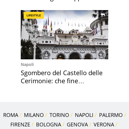
discount
LIFESTYLE
Napoli
Sgombero del Castello delle
Cerimonie: che fine
faranno i mobili
ROMA
MILANO
TORINO
NAPOLI
PALERMO
FIRENZE
BOLOGNA
GENOVA
VERONA