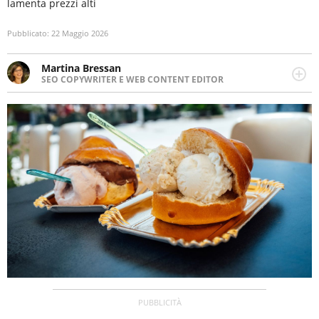
lamenta prezzi alti
Pubblicato:
22 Maggio 2026
Martina Bressan
SEO COPYWRITER E WEB CONTENT EDITOR
Appassionata di viaggi, di trail running e di yoga, ama
scoprire nuovi posti e nuove culture. Curiosa,
determinata e intraprendente adora leggere ma
soprattutto scrivere.