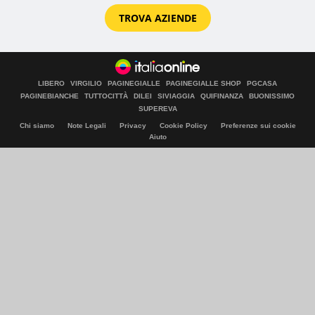
TROVA AZIENDE
LIBERO
VIRGILIO
PAGINEGIALLE
PAGINEGIALLE SHOP
PGCASA
PAGINEBIANCHE
TUTTOCITTÀ
DILEI
SIVIAGGIA
QUIFINANZA
BUONISSIMO
SUPEREVA
Chi siamo
Note Legali
Privacy
Cookie Policy
Preferenze sui cookie
Aiuto
© Italiaonline S.p.A. 2026
Direzione e coordinamento di Libero Acquisition S.á r.l.
P. IVA 03970540963