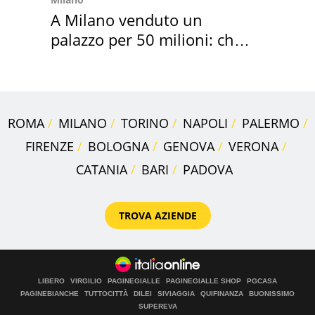
A Milano venduto un
palazzo per 50 milioni: chi
l'ha comprato
ROMA
MILANO
TORINO
NAPOLI
PALERMO
FIRENZE
BOLOGNA
GENOVA
VERONA
CATANIA
BARI
PADOVA
TROVA AZIENDE
LIBERO
VIRGILIO
PAGINEGIALLE
PAGINEGIALLE SHOP
PGCASA
PAGINEBIANCHE
TUTTOCITTÀ
DILEI
SIVIAGGIA
QUIFINANZA
BUONISSIMO
SUPEREVA