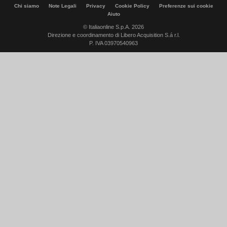
Chi siamo
Note Legali
Privacy
Cookie Policy
Preferenze sui cookie
Aiuto
© Italiaonline S.p.A. 2026
Direzione e coordinamento di Libero Acquisition S.á r.l.
P. IVA 03970540963