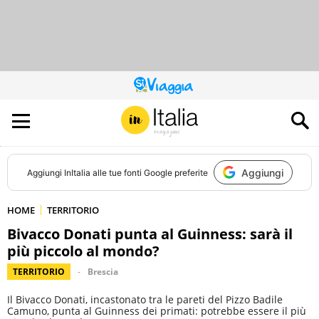
QUESTO
SITO
CONTRIBUISCE
ALL’AUDIENCE
DI
Aggiungi
Aggiungi
InItalia
alle tue fonti Google preferite
HOME
TERRITORIO
Bivacco Donati punta al Guinness: sarà il
più piccolo al mondo?
TERRITORIO
Brescia
Il Bivacco Donati, incastonato tra le pareti del Pizzo Badile
Camuno, punta al Guinness dei primati: potrebbe essere il più