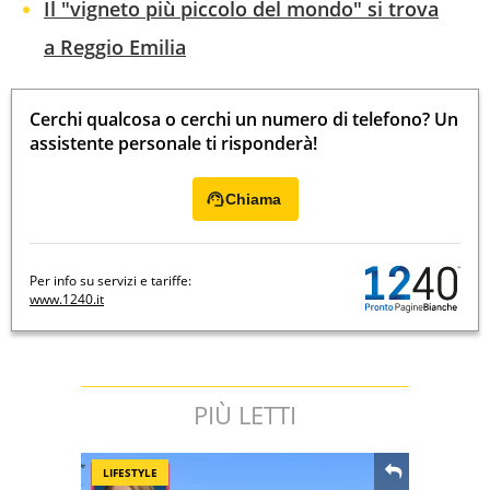
Il "vigneto più piccolo del mondo" si trova
a Reggio Emilia
Cerchi qualcosa o cerchi un numero di telefono? Un
assistente personale ti risponderà!
Chiama
Per info su servizi e tariffe:
www.1240.it
PIÙ LETTI
LIFESTYLE