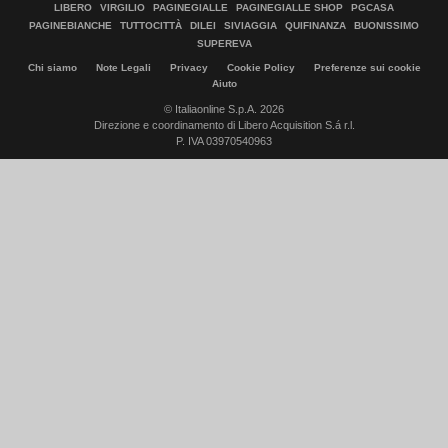
LIBERO
VIRGILIO
PAGINEGIALLE
PAGINEGIALLE SHOP
PGCASA
PAGINEBIANCHE
TUTTOCITTÀ
DILEI
SIVIAGGIA
QUIFINANZA
BUONISSIMO
SUPEREVA
Chi siamo
Note Legali
Privacy
Cookie Policy
Preferenze sui cookie
Aiuto
© Italiaonline S.p.A. 2026
Direzione e coordinamento di Libero Acquisition S.á r.l.
P. IVA 03970540963